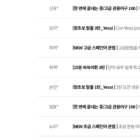
신유*
[한 번에 끝내는 중/고급 관용어구 100 ]
오지*
[왕초보 탈출 3탄_Yessi ]
Con Yessi pro
최여*
[NEW 고급 스페인어 문법 ]
고급문법을 배
최여*
[15분 쏙쏙어휘 3탄 ]
단어 공부 쉽게 하고
손인*
[왕초보 탈출 1탄_Yessi ]
1탄 도전 성공 (
임효*
[한 번에 끝내는 중/고급 관용어구 100 ]
노미*
[NEW 초급 스페인어 문법 ]
초급 문법 마