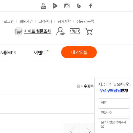
유
로그인
회원가입
고객센터
공지사항
상품권 등록
사
용
용
한
자
메
내 강의실
교재/MP3
이벤트
메
뉴
뉴
지금 내게 필요한건?!
홈
>
수강후기
무료 구매 상담
받기!