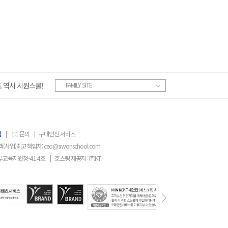
 역시 시원스쿨!
FAMILY SITE
침
|
1:1 문의
|
구매안전 서비스
객(사업)최고책임자:
ceo@siwonschool.com
부교육지원청-
414
호
|
호스팅 제공자 : ㈜KT