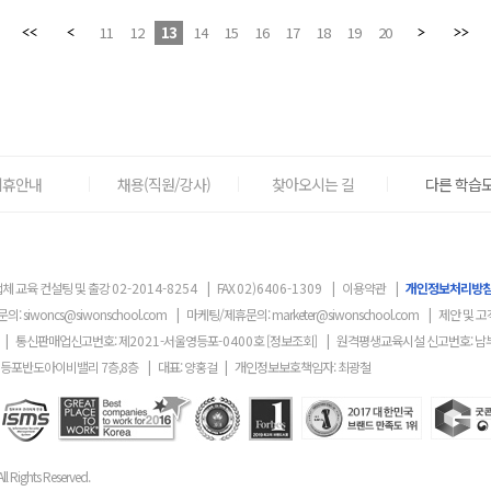
11
12
13
14
15
16
17
18
19
20
제휴안내
채용(직원/강사)
찾아오시는 길
다른 학습도
체 교육 컨설팅 및 출강
02-2014-8254
|
FAX
02)6406-1309
|
이용약관
|
개인정보처리방
문의:
siwoncs@siwonschool.com
|
마케팅/제휴문의:
marketer@siwonschool.com
|
제안 및 고
|
통신판매업신고번호: 제
2021
-서울영등포
-0400
호
[정보조회]
|
원격평생교육시설 신고번호: 남
영등포반도아이비밸리 7층,8층
|
대표: 양홍걸
|
개인정보보호책임자: 최광철
ll Rights Reserved.