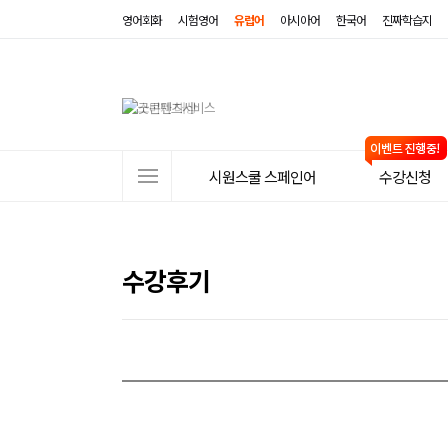
영어회화
시험영어
유럽어
아시아어
한국어
진짜학습지
사
시원스쿨 스페인어
수강신청
이
트
메
수강후기
뉴