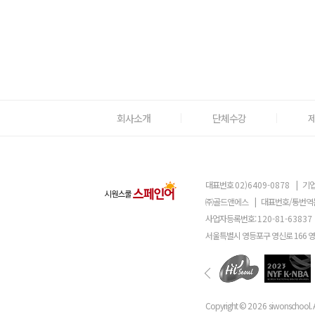
회사소개
단체수강
대표번호
02)6409-0878
|
기업
㈜골드앤에스
|
대표번호/통번역
사업자등록번호:
120-81-63837
서울특별시 영등포구 영신로 166 
Copyright ©
2026
siwonschool. A