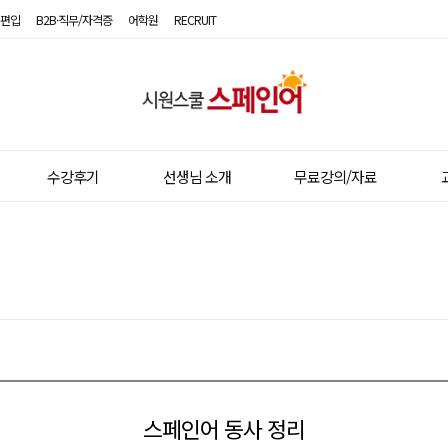
편입
B2B·직무/자격증
어학원
RECRUIT
시
원
스
수강후기
선생님 소개
무료강의/자료
쿨
스
페
인
어
스페인어 동사 정리