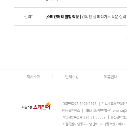
김리*
[스페인어 레벨업 작문 ]
강의만 잘 따라가도 작문 실력 쑥
회사소개
단체수강
제휴안내
대표번호
02)6409-0878
|
기업체 교육 컨설팅 
㈜골드앤에스
|
대표번호/통번역문의:
siwoncs@
사업자등록번호:
120-81-63837
|
통신판매업신
서울특별시 영등포구 영신로 166 영등포반도아이비밸