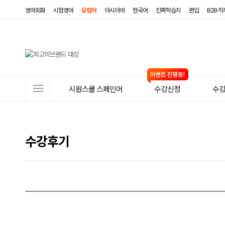
영어회화
시험영어
유럽어
아시아어
한국어
진짜학습지
편입
B2B·
사
시원스쿨 스페인어
수강신청
수
이
트
메
수강후기
뉴