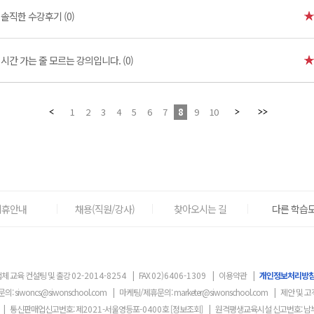
]
솔직한 수강후기 (0)
시간 가는 줄 모르는 강의입니다. (0)
1
2
3
4
5
6
7
8
9
10
제휴안내
채용(직원/강사)
찾아오시는 길
다른 학습도
체 교육 컨설팅 및 출강
02-2014-8254
|
FAX
02)6406-1309
|
이용약관
|
개인정보처리방
문의:
siwoncs@siwonschool.com
|
마케팅/제휴문의:
marketer@siwonschool.com
|
제안 및 고
|
통신판매업신고번호: 제
2021
-서울영등포
-0400
호
[정보조회]
|
원격평생교육시설 신고번호: 남