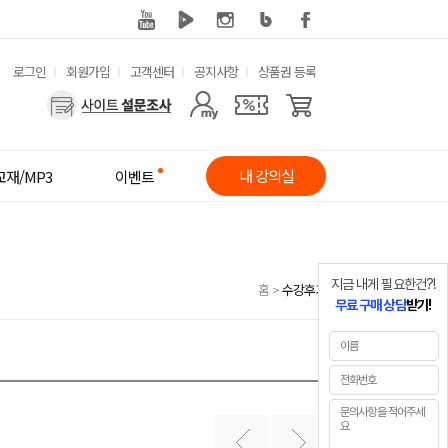
유
로그인
회원가입
고객센터
공지사항
상품권 등록
사
용
용
한
자
메
내 강의실
교재/MP3
이벤트
메
뉴
뉴
지금 내게 필요한건?!
홈
>
수강후기
무료 구매 상담
받기!