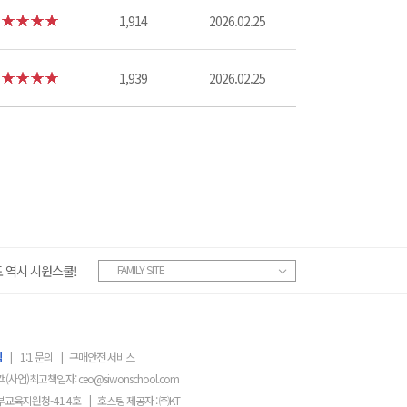
1,914
2026.02.25
1,939
2026.02.25
 역시 시원스쿨!
FAMILY SITE
침
|
1:1 문의
|
구매안전 서비스
객(사업)최고책임자:
ceo@siwonschool.com
부교육지원청-
414
호
|
호스팅 제공자 : ㈜KT