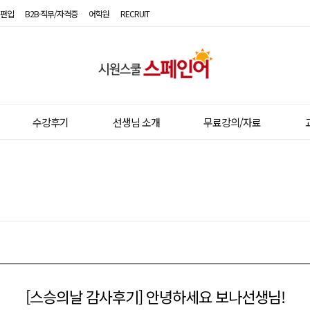
편입
B2B·직무/자격증
어학원
RECRUIT
시
원
스
수강후기
선생님 소개
무료강의/자료
쿨
스
페
인
어
[스승의날 감사후기] 안녕하세요 보나선생님!