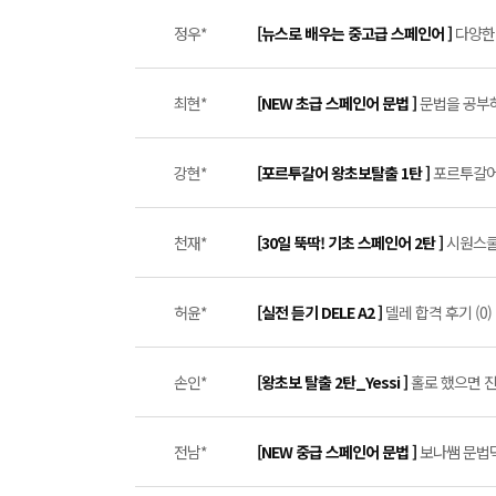
정우*
[뉴스로 배우는 중고급 스페인어 ]
다양한 
최현*
[NEW 초급 스페인어 문법 ]
문법을 공부하
강현*
[포르투갈어 왕초보탈출 1탄 ]
포르투갈어 
천재*
[30일 뚝딱! 기초 스페인어 2탄 ]
시원스쿨 
허윤*
[실전 듣기 DELE A2 ]
델레 합격 후기 (0)
손인*
[왕초보 탈출 2탄_Yessi ]
홀로 했으면 진즉
전남*
[NEW 중급 스페인어 문법 ]
보나쌤 문법덕