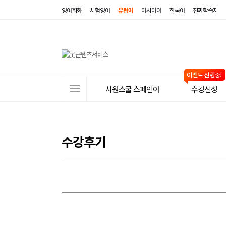
영어회화
시험영어
유럽어
아시아어
한국어
진짜학습지
사
시원스쿨 스페인어
수강신청
이
트
메
수강후기
뉴