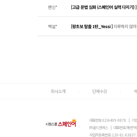
변신*
[고급 문법 심화 (스페인어 실력 다지기) 
백설*
[왕초보 탈출 1탄_Yessi ]
지루하지 않아 
회사소개
단체수강
대표번호
02)6409-0878
|
기업
㈜골드앤에스
|
대표번호/통번역
사업자등록번호:
120-81-63837