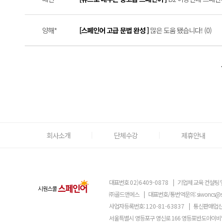
양해*
[스페인어 고급 문법 완성 ]
많은 도움 됐습니다! (0)
회사소개
단체수강
제휴안내
대표번호
02)6409-0878
|
기업체 교육 컨설팅 
㈜골드앤에스
|
대표번호/통번역문의:
siwoncs@
사업자등록번호:
120-81-63837
|
통신판매업신
서울특별시 영등포구 영신로 166 영등포반도아이비밸