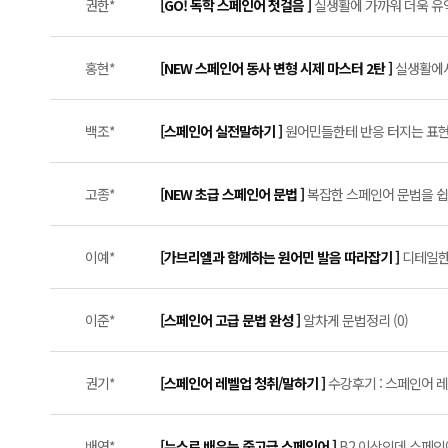
권한*
[GO! 독학 스페인어 첫걸음 ]
실생활에 가까워 더욱 유익
홍현*
[NEW 스페인어 동사 변형 시제 마스터 2탄 ]
실생활에서
백조*
[스페인어 실전말하기 ]
원어민들한테 반응 터지는 표현들
고종*
[NEW 초급 스페인어 문법 ]
복잡한 스페인어 문법을 쉽게
이예*
[가브리엘과 함께하는 원어민 발음 따라잡기 ]
디테일한
이준*
[스페인어 고급 문법 완성 ]
알차게 문법정리 (0)
권기*
[스페인어 레벨업 청취/말하기 ]
수강후기 : 스페인어 레
배연*
[뉴스로 배우는 중고급 스페인어 ]
B2 이상인데 스페인