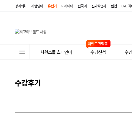
영어회화
시험영어
유럽어
아시아어
한국어
진짜학습지
편입
B2B·
사
시원스쿨 스페인어
수강신청
수
이
트
메
수강후기
뉴