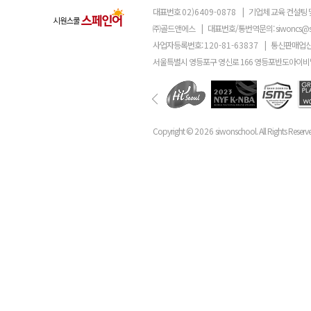
대표번호
02)6409-0878
|
기업체 교육 컨설팅 
㈜골드앤에스
|
대표번호/통번역문의:
siwoncs@
사업자등록번호:
120-81-63837
|
통신판매업신
서울특별시 영등포구 영신로 166 영등포반도아이비밸
Copyright ©
2026
siwonschool. All Rights Reserv