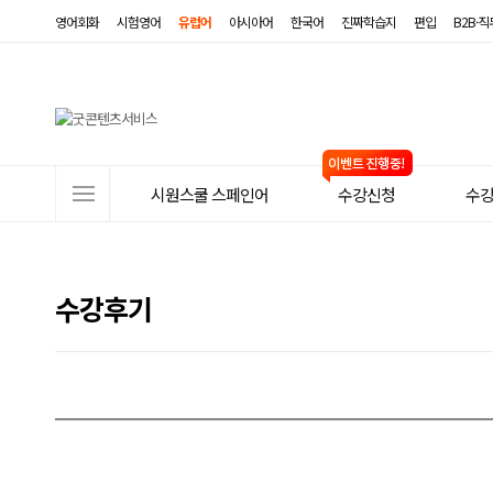
영어회화
시험영어
유럽어
아시아어
한국어
진짜학습지
편입
B2B·
사
시원스쿨 스페인어
수강신청
수
이
트
메
수강후기
뉴