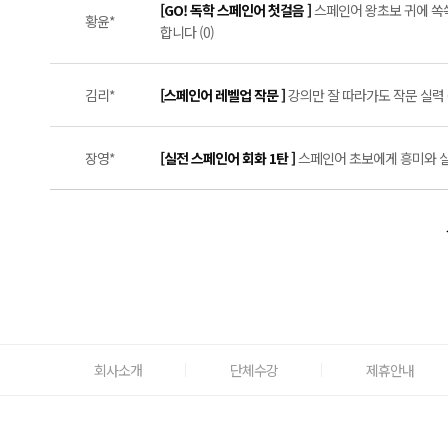
[GO! 독학 스페인어 첫걸음 ]
스페인어 왕초보 귀에 쏙쏙
황윤*
합니다 (0)
김리*
[스페인어 레벨업 작문 ]
강의만 잘 따라가도 작문 실력 쑥
장영*
[실전 스페인어 회화 1탄 ]
스페인어 초보에게 흥미와 실력
회사소개
단체수강
제휴안내