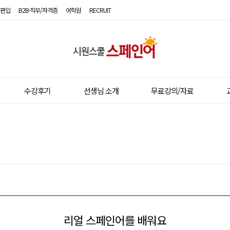
편입
B2B·직무/자격증
어학원
RECRUIT
시
원
스
수강후기
선생님 소개
무료강의/자료
쿨
스
페
인
어
리얼 스페인어를 배워요