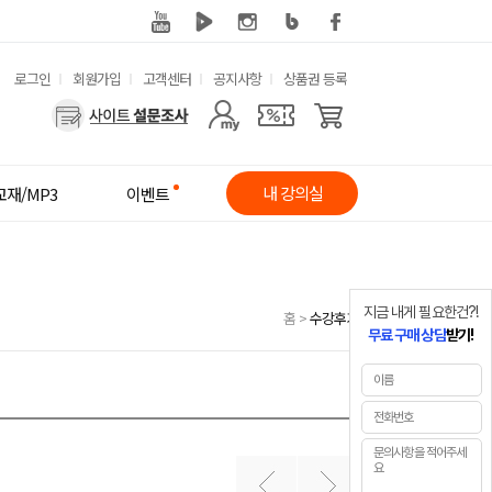
유
로그인
회원가입
고객센터
공지사항
상품권 등록
사
용
용
한
자
메
내 강의실
교재/MP3
이벤트
메
뉴
뉴
지금 내게 필요한건?!
홈
>
수강후기
무료 구매 상담
받기!