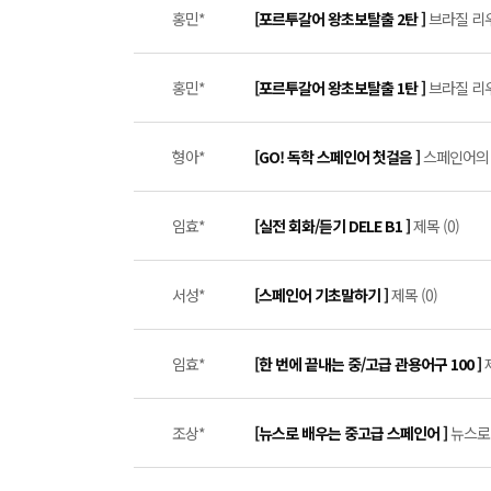
홍민*
[포르투갈어 왕초보탈출 2탄 ]
브라질 리우 
홍민*
[포르투갈어 왕초보탈출 1탄 ]
브라질 리우
형아*
[GO! 독학 스페인어 첫걸음 ]
스페인어의 
임효*
[실전 회화/듣기 DELE B1 ]
제목 (0)
서성*
[스페인어 기초말하기 ]
제목 (0)
임효*
[한 번에 끝내는 중/고급 관용어구 100 ]
조상*
[뉴스로 배우는 중고급 스페인어 ]
뉴스로 