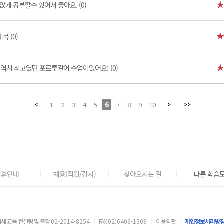
않게 공부할수 있어서 좋아요. (0)
제목 (0)
역시 최고였던 포르투갈어 수업이었어요! (0)
1
2
3
4
5
6
7
8
9
10
제휴안내
채용(직원/강사)
찾아오시는 길
다른 학습도
체 교육 컨설팅 및 출강
02-2014-8254
|
FAX
02)6406-1309
|
이용약관
|
개인정보처리방