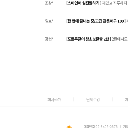
조상*
[스페인어 실전말하기 ]
재밌고 지루하지 
임효*
[한 번에 끝내는 중/고급 관용어구 100 ]
강현*
[포르투갈어 왕초보탈출 2탄 ]
2탄에서도 
회사소개
단체수강
대표번호
02)6409-0878
|
기업