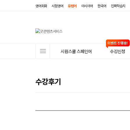
영어회화
시험영어
유럽어
아시아어
한국어
진짜학습지
사
시원스쿨 스페인어
수강신청
이
트
메
수강후기
뉴