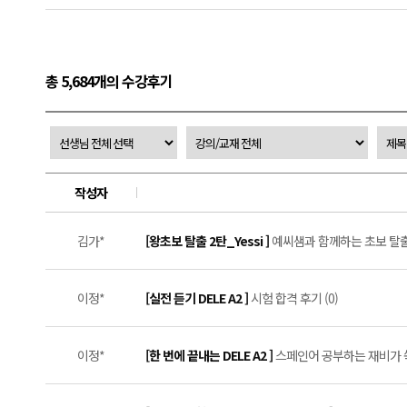
총 5,684개의 수강후기
작성자
김가*
[왕초보 탈출 2탄_Yessi ]
예씨샘과 함께하는 초보 탈출 
이정*
[실전 듣기 DELE A2 ]
시험 합격 후기 (0)
이정*
[한 번에 끝내는 DELE A2 ]
스페인어 공부하는 재비가 쑥쑥