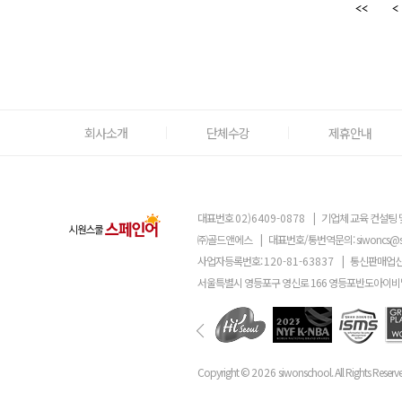
회사소개
단체수강
제휴안내
대표번호
02)6409-0878
|
기업체 교육 컨설팅 
㈜골드앤에스
|
대표번호/통번역문의:
siwoncs@
사업자등록번호:
120-81-63837
|
통신판매업신
서울특별시 영등포구 영신로 166 영등포반도아이비밸
Copyright ©
2026
siwonschool. All Rights Reserv