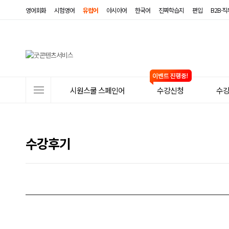
영어회화
시험영어
유럽어
아시아어
한국어
진짜학습지
편입
B2B·
사
시원스쿨 스페인어
수강신청
수
이
트
메
수강후기
뉴