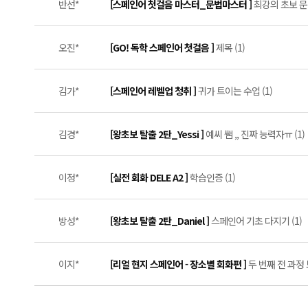
반선*
[스페인어 첫걸음 마스터_문법마스터 ]
최강의 초보 문법
오진*
[GO! 독학 스페인어 첫걸음 ]
제목 (1)
김가*
[스페인어 레벨업 청취 ]
귀가 트이는 수업 (1)
김경*
[왕초보 탈출 2탄_Yessi ]
예씨 쌤 ,, 진짜 능력자ㅠ (1)
이정*
[실전 회화 DELE A2 ]
학습인증 (1)
방성*
[왕초보 탈출 2탄_Daniel ]
스페인어 기초 다지기 (1)
이지*
[리얼 현지 스페인어 - 장소별 회화편 ]
두 번째 전 과정 