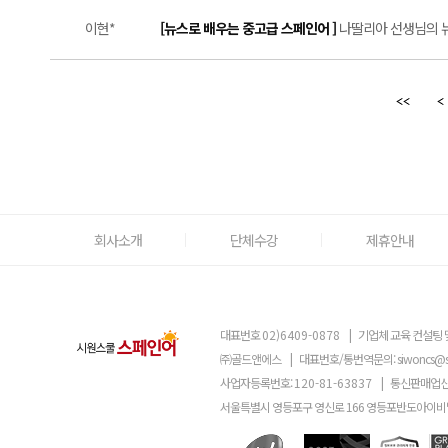
이현*
[뉴스로 배우는 중고급 스페인어 ]
나딸리아 선생님의 뉴
회사소개
단체수강
제휴안내
대표번호
02)6409-0878
|
기업체 교육 컨설팅 
㈜골드앤에스
|
대표번호/통번역문의:
siwoncs@
사업자등록번호:
120-81-63837
|
통신판매업신
서울특별시 영등포구 영신로 166 영등포반도아이비밸