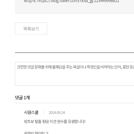
60일차: https://blog.naver.com/hola_jjj/223449998821
목록보기
댓글 1개
시원스쿨
2024.09.24
왕초보 탈출 환급 미션 완수를 응원합니다!
끝까지 화이팅 :)!