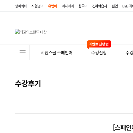
영어회화
시험영어
유럽어
아시아어
한국어
진짜학습지
편입
B2B·
사
시원스쿨 스페인어
수강신청
수
이
트
메
수강후기
뉴
[스페인