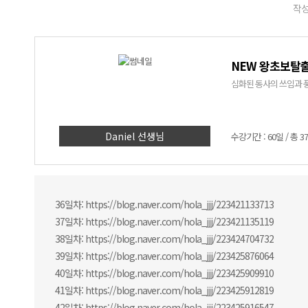
작성
NEW 왕초보탈출
심화된 동사의 쓰임과 풍
Daniel 선생님
수강기간 : 60일 / 총 3
36일차: https://blog.naver.com/hola_jjj/223421133713
37일차: https://blog.naver.com/hola_jjj/223421135119
38일차: https://blog.naver.com/hola_jjj/223424704732
39일차: https://blog.naver.com/hola_jjj/223425876064
40일차: https://blog.naver.com/hola_jjj/223425909910
41일차: https://blog.naver.com/hola_jjj/223425912819
42일차: https://blog.naver.com/hola_jjj/223425916547