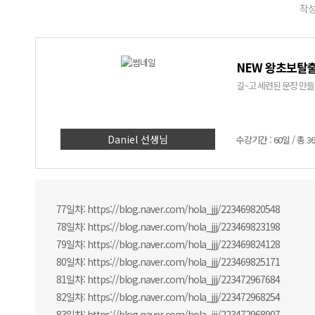
작성
NEW 왕초보탈출
길~고 세련된 문장 만들
Daniel 선생님
수강기간 : 60일 / 총 3
77일차: https://blog.naver.com/hola_jjj/223469820548
78일차: https://blog.naver.com/hola_jjj/223469823198
79일차: https://blog.naver.com/hola_jjj/223469824128
80일차: https://blog.naver.com/hola_jjj/223469825171
81일차: https://blog.naver.com/hola_jjj/223472967684
82일차: https://blog.naver.com/hola_jjj/223472968254
83일차: https://blog.naver.com/hola_jjj/223472968907