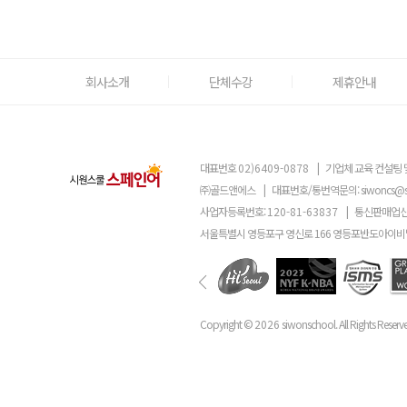
회사소개
단체수강
제휴안내
대표번호
02)6409-0878
|
기업체 교육 컨설팅 
㈜골드앤에스
|
대표번호/통번역문의:
siwoncs@
사업자등록번호:
120-81-63837
|
통신판매업신
서울특별시 영등포구 영신로 166 영등포반도아이비밸
Copyright ©
2026
siwonschool. All Rights Reserv