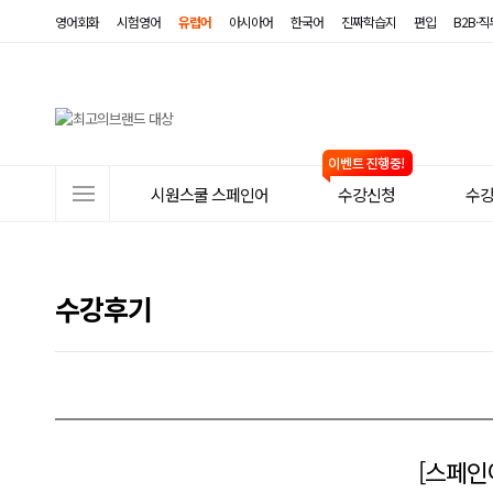
영어회화
시험영어
유럽어
아시아어
한국어
진짜학습지
편입
B2B·
사
시원스쿨 스페인어
수강신청
수
이
트
메
수강후기
뉴
[스페인