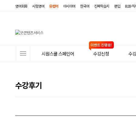
영어회화
시험영어
유럽어
아시아어
한국어
진짜학습지
편입
B2B·
사
시원스쿨 스페인어
수강신청
수
이
트
메
수강후기
뉴