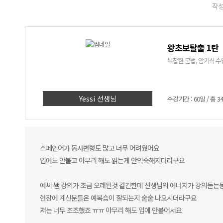
작성
왕초보탈출 1탄
복잡한 문법, 암기식 수업
Yessi 선생님
수강기간 : 60일 / 총 3
스페인어가 동사변형도 많고 너무 어려웠어요
입에도 안붙고 아무리 해도 읽는게 안익숙해지더라구요
예씨 쌤 강의가 조금 오래된것 같긴한데 선생님의 에너지가 강의듣는동
현장에 계신분들은 예복습이 잘되는지 술술 나오시더라구요
저는 너무 초조했죠 ㅠㅠ 아무리 해도 입에 안붙어서요