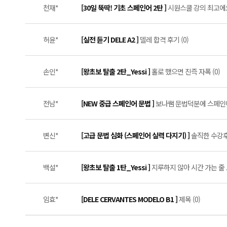
천재*
[30일 뚝딱! 기초 스페인어 2탄 ]
시원스쿨 강의 최고에요 
허윤*
[실전 듣기 DELE A2 ]
델레 합격 후기 (0)
손인*
[왕초보 탈출 2탄_Yessi ]
홀로 했으면 진즉 자폭 (0)
전남*
[NEW 중급 스페인어 문법 ]
보나쌤 문법덕분에 스페인어 
변신*
[고급 문법 심화 (스페인어 실력 다지기) ]
솔직한 수강후기
백설*
[왕초보 탈출 1탄_Yessi ]
지루하지 않아 시간 가는 줄 
임효*
[DELE CERVANTES MODELO B1 ]
제목 (0)