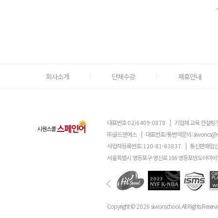
회사소개
단체수강
제휴안내
대표번호
02)6409-0878
|
기업체 교육 컨설팅 
㈜골드앤에스
|
대표번호/통번역문의:
siwoncs@
사업자등록번호:
120-81-63837
|
통신판매업신
서울특별시 영등포구 영신로 166 영등포반도아이비밸
Copyright ©
2026
siwonschool. All Rights Reserv