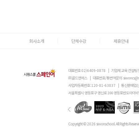
회사소개
단체수강
제휴안내
대표번호
02)6409-0878
|
기업체 교육 컨설팅 
㈜골드앤에스
|
대표번호/통번역문의:
siwoncs@
사업자등록번호:
120-81-63837
|
통신판매업신
서울특별시 영등포구 영신로 166 영등포반도아이비밸
Copyright ©
2026
siwonschool. All Rights Reserv