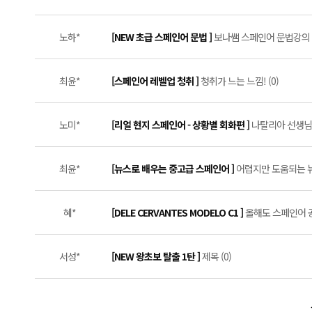
노하*
[NEW 초급 스페인어 문법 ]
보나쌤 스페인어 문법강의 솔
최윤*
[스페인어 레벨업 청취 ]
청취가 느는 느낌! (0)
노미*
[리얼 현지 스페인어 - 상황별 회화편 ]
나탈리아 선생님과
최윤*
[뉴스로 배우는 중고급 스페인어 ]
어렵지만 도움되는 뉴
혜*
[DELE CERVANTES MODELO C1 ]
올해도 스페인어 공
서성*
[NEW 왕초보 탈출 1탄 ]
제목 (0)