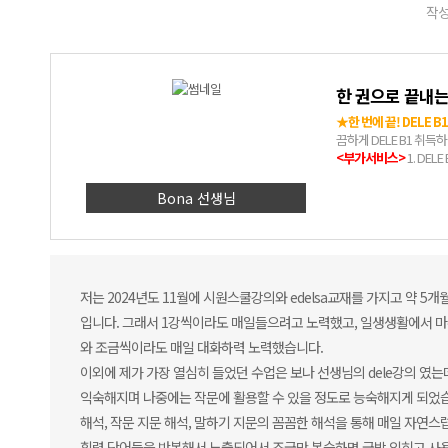
작성
한 권으로 끝내는 
★한 번에 끝! DELE 
끔하게 DELE B1 취득
<부가서비스>
1. DE
제공 4. 완벽 해설 제공
<강좌와 교재 병행 시 
Bona 선생님
고 함정에 걸리지 않는 풀
습득하여, 실전 시 불필
학습 5. 작문-회화 영역
제로 스페인어를 이해하고
저는 2024년도 11월에 시원스쿨강의와 edelsa교재를 가지고 약 5
입니다. 그래서 1강씩이라도 매일들으려고 노력했고, 일생생활에서 마
와 조금씩이라도 매일 대화하력 노력했습니다.
이외에 제가 가장 열심히 들었던 수업은 보나 선생님의 dele강의 였는
익숙해지며 나중에는 작문에 활용할 수 있을 정도로 능숙해지게 되었습
해석, 작문 지문 해석, 말하기 지문의 꼼꼼한 해석을 통해 매일 자연스
휘력 단어들을 반복해서 노출되어서 조금만 복습하면 금방 익히고 사용