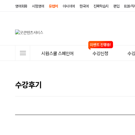
영어회화
시험영어
유럽어
아시아어
한국어
진짜학습지
편입
B2B·
사
시원스쿨 스페인어
수강신청
수
이
트
메
수강후기
뉴