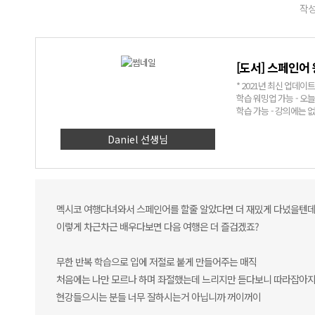
작성
[도서] 스페인어
* 2021년 최신 업데이트된 NEW 
학습 워밍업 가능 - 오
학습 가능 - 강의에는 
께 연상 훈련 가능!
Daniel 선생님
멕시코 여행다녀와서 스페인어를 할줄 알았다면 더 재밌게 다녔을텐데
이렇게 차근차근 배우다보면 다음 여행은 더 즐겁겠죠?
무한 반복 학습으로 입에 저절로 붙게 만들어주는 매직
처음에는 나만 모르나 하며 좌절했는데 느리지만 듣다보니 따라잡아
현강들으시는 분들 너무 잘하시는거 아닙니까 꺼이꺼이