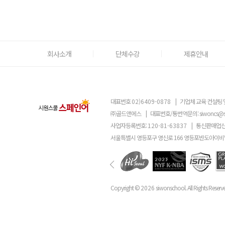
회사소개
단체수강
제휴안내
대표번호
02)6409-0878
|
기업체 교육 컨설팅 
㈜골드앤에스
|
대표번호/통번역문의:
siwoncs@
사업자등록번호:
120-81-63837
|
통신판매업신
서울특별시 영등포구 영신로 166 영등포반도아이비밸
Copyright ©
2026
siwonschool. All Rights Reserv