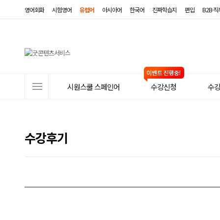
영어회화
시험영어
유럽어
아시아어
한국어
진짜학습지
편입
B2B·
사
시원스쿨 스페인어
수강신청
수
이
트
메
수강후기
뉴