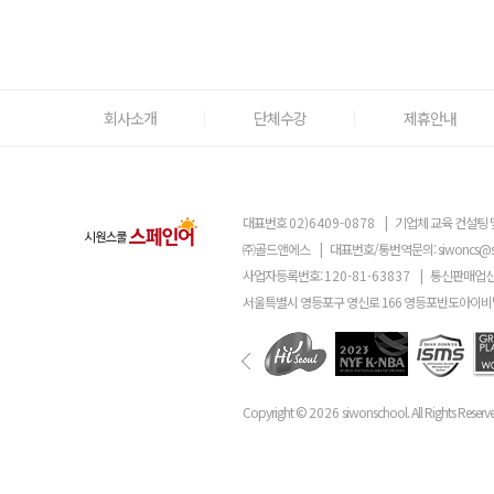
회사소개
단체수강
제휴안내
대표번호
02)6409-0878
|
기업체 교육 컨설팅 
㈜골드앤에스
|
대표번호/통번역문의:
siwoncs@
사업자등록번호:
120-81-63837
|
통신판매업신
서울특별시 영등포구 영신로 166 영등포반도아이비밸
Copyright ©
2026
siwonschool. All Rights Reserv