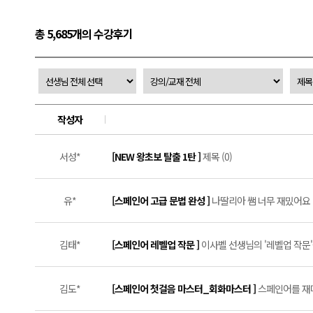
총 5,685개의 수강후기
작성자
서성*
[NEW 왕초보 탈출 1탄 ]
제목 (0)
유*
[스페인어 고급 문법 완성 ]
나딸리아 쌤 너무 재밌어요 (
김태*
[스페인어 레벨업 작문 ]
이사벨 선생님의 '레벨업 작문'
김도*
[스페인어 첫걸음 마스터_회화마스터 ]
스페인어를 재미