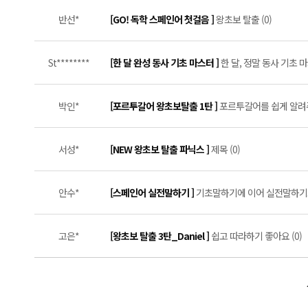
반선*
[GO! 독학 스페인어 첫걸음 ]
왕초보 탈출 (0)
St********
[한 달 완성 동사 기초 마스터 ]
한 달, 정말 동사 기초 마
박인*
[포르투갈어 왕초보탈출 1탄 ]
포르투갈어를 쉽게 알려주
서성*
[NEW 왕초보 탈출 파닉스 ]
제목 (0)
안수*
[스페인어 실전말하기 ]
기초말하기에 이어 실전말하기로 회
고은*
[왕초보 탈출 3탄_Daniel ]
쉽고 따라하기 좋아요 (0)