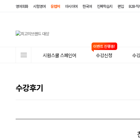
영어회화
시험영어
유럽어
아시아어
한국어
진짜학습지
편입
B2B·
사
시원스쿨 스페인어
수강신청
수
이
트
메
수강후기
뉴