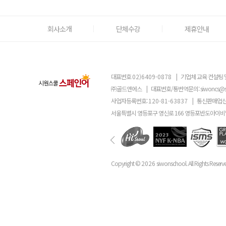
회사소개
단체수강
제휴안내
대표번호
02)6409-0878
|
기업체 교육 컨설팅 
㈜골드앤에스
|
대표번호/통번역문의:
siwoncs@
사업자등록번호:
120-81-63837
|
통신판매업신
서울특별시 영등포구 영신로 166 영등포반도아이비밸
Copyright ©
2026
siwonschool. All Rights Reserv