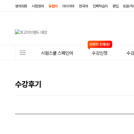
영어회화
시험영어
유럽어
아시아어
한국어
진짜학습지
편입
B2B·
사
시원스쿨 스페인어
수강신청
수
이
트
메
수강후기
뉴