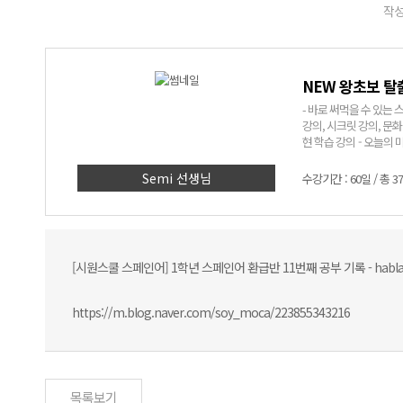
작성
NEW 왕초보 탈
- 바로 써먹을 수 있는 스페인어! - 어려운 문법은 NO! 쉽고 재미있는 표현
강의, 시크릿 강의, 문화 알기 코너까지! - Semi쌤만 믿고
현 학습 강의 - 오늘의 미션
> 1. 딱 세 달, 회화 표현 
에 입력된 실생활 회화 
Semi 선생님
수강기간 : 60일 / 총 3
인어에 대한 자신감 UP
[시원스쿨 스페인어] 1학년 스페인어 환급반 11번째 공부 기록 - habl
https://m.blog.naver.com/soy_moca/223855343216
목록보기