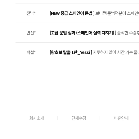
전남*
[NEW 중급 스페인어 문법 ]
보나쌤 문법덕분에 스페인어 
변신*
[고급 문법 심화 (스페인어 실력 다지기) ]
솔직한 수강후기
백설*
[왕초보 탈출 1탄_Yessi ]
지루하지 않아 시간 가는 줄 
회사소개
단체수강
제휴안내