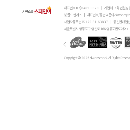
대표번호
02)6409-0878
|
기업체 교육 컨설팅 
㈜골드앤에스
|
대표번호/통번역문의:
siwoncs@
사업자등록번호:
120-81-63837
|
통신판매업신
서울특별시 영등포구 영신로 166 영등포반도아이비밸
Copyright ©
2026
siwonschool. All Rights Reserv