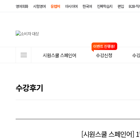
영어회화
시험영어
유럽어
아시아어
한국어
진짜학습지
편입
B2B·
사
시원스쿨 스페인어
수강신청
수
이
트
메
수강후기
뉴
[시원스쿨 스페인어] 1