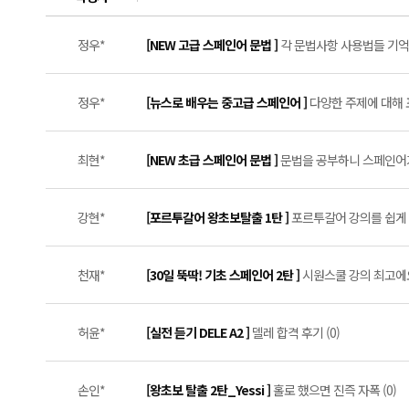
정우*
[NEW 고급 스페인어 문법 ]
각 문법사항 사용법들 기억하
정우*
[뉴스로 배우는 중고급 스페인어 ]
다양한 주제에 대해 표
최현*
[NEW 초급 스페인어 문법 ]
문법을 공부하니 스페인어가
강현*
[포르투갈어 왕초보탈출 1탄 ]
포르투갈어 강의를 쉽게 접
천재*
[30일 뚝딱! 기초 스페인어 2탄 ]
시원스쿨 강의 최고에요 
허윤*
[실전 듣기 DELE A2 ]
델레 합격 후기 (0)
손인*
[왕초보 탈출 2탄_Yessi ]
홀로 했으면 진즉 자폭 (0)