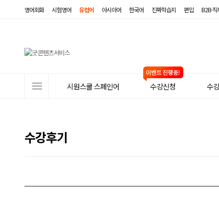
영어회화
시험영어
유럽어
아시아어
한국어
진짜학습지
편입
B2B·
사
시원스쿨 스페인어
수강신청
수
이
트
메
수강후기
뉴