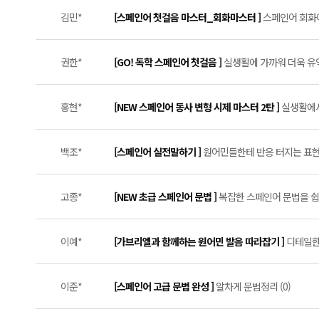
김민*
[스페인어 첫걸음 마스터_회화마스터 ]
스페인어 회화에
권한*
[GO! 독학 스페인어 첫걸음 ]
실생활에 가까워 더욱 유익
홍현*
[NEW 스페인어 동사 변형 시제 마스터 2탄 ]
실생활에서
백조*
[스페인어 실전말하기 ]
원어민들한테 반응 터지는 표현들
고종*
[NEW 초급 스페인어 문법 ]
복잡한 스페인어 문법을 쉽게
이예*
[가브리엘과 함께하는 원어민 발음 따라잡기 ]
디테일한
이준*
[스페인어 고급 문법 완성 ]
알차게 문법정리 (0)