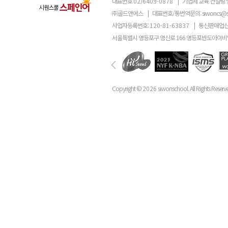
대표번호
02)6409-0878
|
기업체 교육 컨설팅 
㈜골드앤에스
|
대표번호/통번역문의:
siwoncs@
사업자등록번호:
120-81-63837
|
통신판매업신
서울특별시 영등포구 영신로 166 영등포반도아이비밸
Copyright ©
2026
siwonschool. All Rights Reserv