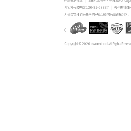
㈜골드앤에스
|
대표번호/통번역문의:
siwoncs@
사업자등록번호:
120-81-63837
|
통신판매업신
서울특별시 영등포구 영신로 166 영등포반도아이비밸
Copyright ©
2026
siwonschool. All Rights Reserv