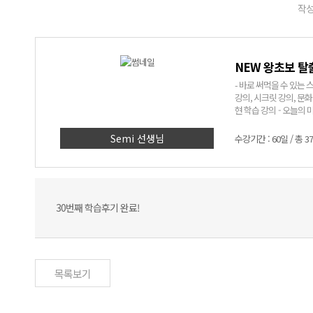
작성
NEW 왕초보 탈
- 바로 써먹을 수 있는 스페인어! - 어려운 문법은 NO! 쉽고 재미있는 표현
강의, 시크릿 강의, 문화 알기 코너까지! - Semi쌤만 믿고
현 학습 강의 - 오늘의 미션
> 1. 딱 세 달, 회화 표현 
에 입력된 실생활 회화 
Semi 선생님
수강기간 : 60일 / 총 3
인어에 대한 자신감 UP
30번째 학습후기 완료!
목록보기