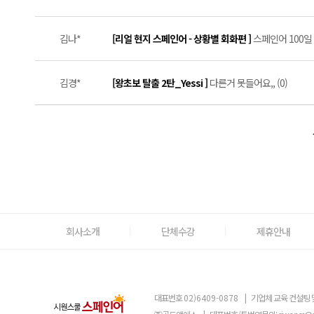
김나*
[리얼 현지 스페인어 - 상황별 회화편 ]
스페인어 100일 
김경*
[왕초보 탈출 2탄_Yessi ]
다른거 못들어요,, (0)
회사소개
단체수강
제휴안내
대표번호
02)6409-0878
|
기업체 교육 컨설팅 