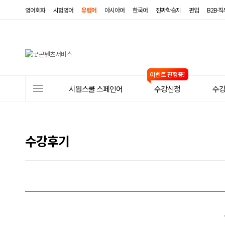
영어회화
시험영어
유럽어
아시아어
한국어
진짜학습지
편입
B2B·
사
시원스쿨 스페인어
수강신청
수
이
트
메
수강후기
뉴