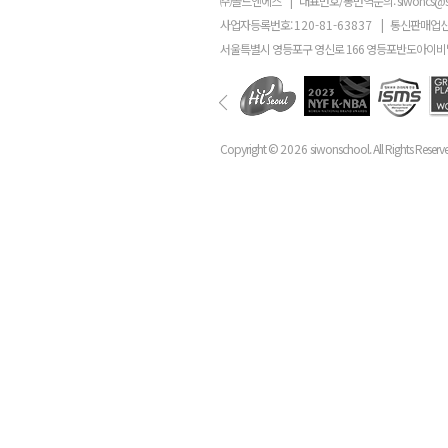
㈜골드앤에스
|
대표번호/통번역문의:
siwoncs@
사업자등록번호:
120-81-63837
|
통신판매업신
서울특별시 영등포구 영신로 166 영등포반도아이비밸
Copyright ©
2026
siwonschool. All Rights Reserv