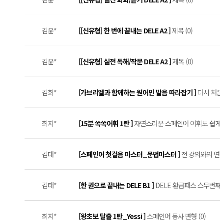
김윤*
[[신유형] 한 번에 끝내는 DELE A2 ]
제목 (0)
김윤*
[[신유형] 실전 독해/작문 DELE A2 ]
제목 (0)
김희*
[가브리엘과 함께하는 원어민 발음 따라잡기 ]
다시 처
최지*
[15분 쏙쏙어휘 1탄 ]
자연스러운 스페인어 어휘도 쉽게! 
김대*
[스페인어 첫걸음 마스터_문법마스터 ]
전 강의와의 연결
김태*
[한 권으로 끝내는 DELE B1 ]
DELE 환급패스 스무번째 
최지*
[왕초보 탈출 1탄_Yessi ]
스페인어 동사 변형 (0)