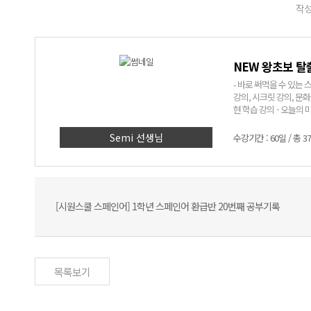
작성
NEW 왕초보 탈
- 바로 써먹을 수 있는 스페인어! - 어려운 문법은 NO! 쉽고 재미있는 표현
강의, 시크릿 강의, 문화 알기 코너까지! - Semi쌤만 믿고
현 학습 강의 - 오늘의 미션
> 1. 딱 세 달, 회화 표현 
에 입력된 실생활 회화 
Semi 선생님
수강기간 : 60일 / 총 3
인어에 대한 자신감 UP
[시원스쿨 스페인어] 1학년 스페인어 환급반 20번째 공부기록
목록보기