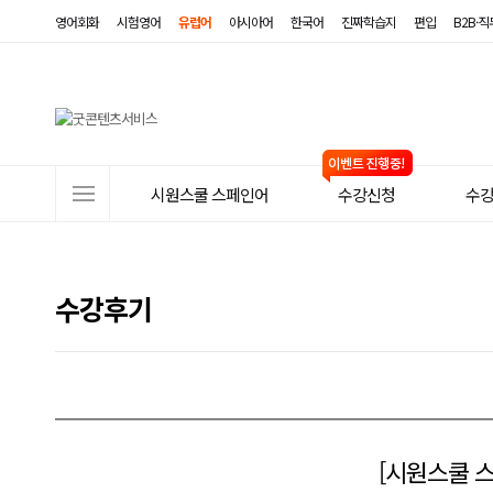
영어회화
시험영어
유럽어
아시아어
한국어
진짜학습지
편입
B2B·
사
시원스쿨 스페인어
수강신청
수
이
트
메
수강후기
뉴
[시원스쿨 