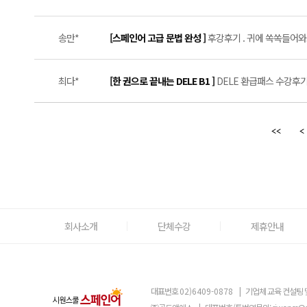
송만*
[스페인어 고급 문법 완성 ]
후강후기 . 귀에 쏙쏙들어와요!
최다*
[한 권으로 끝내는 DELE B1 ]
DELE 환급패스 수강후기 #
회사소개
단체수강
제휴안내
대표번호
02)6409-0878
|
기업체 교육 컨설팅 