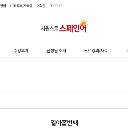
편입
B2B·직무/자격증
어학원
RECRUIT
시
원
스
수강후기
선생님 소개
무료강의/자료
쿨
스
페
인
어
열아홉번째