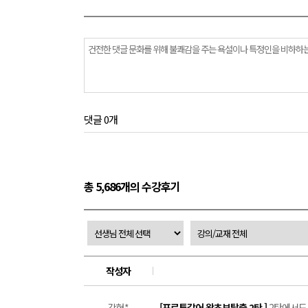
댓글 0개
총 5,686개의 수강후기
작성자
강현*
[포르투갈어 왕초보탈출 2탄 ]
2탄에서도 