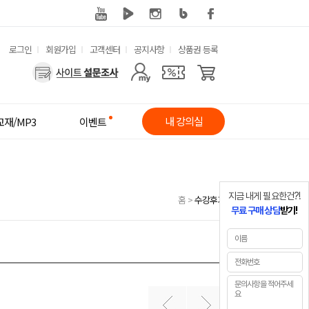
유
로그인
회원가입
고객센터
공지사항
상품권 등록
사
용
용
한
자
메
내 강의실
교재/MP3
이벤트
메
뉴
뉴
지금 내게 필요한건?!
홈
>
수강후기
무료 구매 상담
받기!