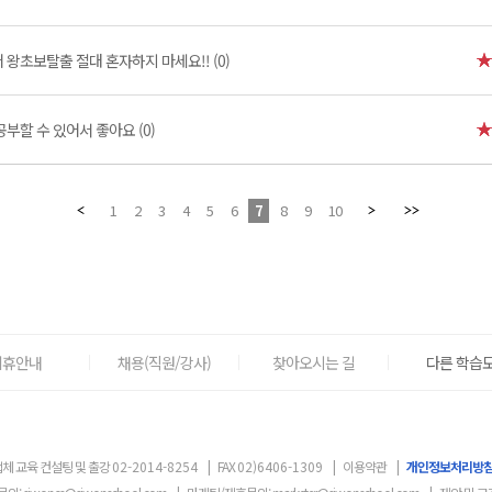
왕초보탈출 절대 혼자하지 마세요!! (0)
부할 수 있어서 좋아요 (0)
1
2
3
4
5
6
7
8
9
10
제휴안내
채용(직원/강사)
찾아오시는 길
다른 학습도
체 교육 컨설팅 및 출강
02-2014-8254
|
FAX
02)6406-1309
|
이용약관
|
개인정보처리방