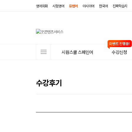
영어회화
시험영어
유럽어
아시아어
한국어
진짜학습지
사
시원스쿨 스페인어
수강신청
이
트
메
수강후기
뉴