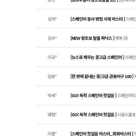
김여*
[스페인어 동사 변형 시제 마스터 ]
스페인
김수*
[NEW 왕초보 탈출 파닉스 ]
제목 (0)
이규*
[뉴스로 배우는 중고급 스페인어 ]
스페인어
임효*
[한 번에 끝내는 중/고급 관용어구 100 ]
박세*
[GO! 독학 스페인어 첫걸음 ]
스페인어의 
배정*
[GO! 독학 스페인어 첫걸음 ]
시원스쿨과 
이종*
[스페인어 첫걸음 마스터_회화마스터 ]