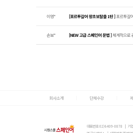
이영*
[포르투갈어 왕초보탈출 1탄 ]
포르투갈어 
손보*
[NEW 고급 스페인어 문법 ]
체계적으로 공
회사소개
단체수강
대표번호
02)6409-0878
|
기업