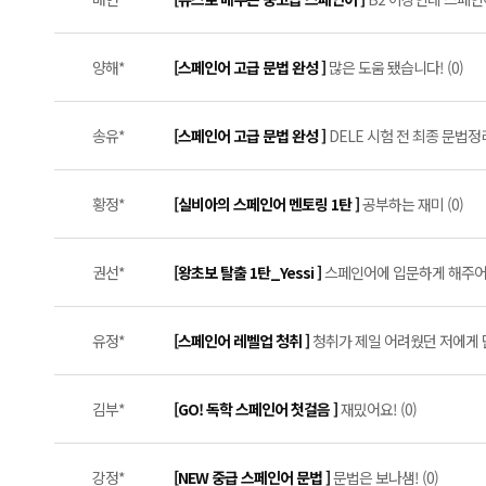
양해*
[스페인어 고급 문법 완성 ]
많은 도움 됐습니다! (0)
송유*
[스페인어 고급 문법 완성 ]
DELE 시험 전 최종 문법정
황정*
[실비아의 스페인어 멘토링 1탄 ]
공부하는 재미 (0)
권선*
[왕초보 탈출 1탄_Yessi ]
스페인어에 입문하게 해주어 
유정*
[스페인어 레벨업 청취 ]
청취가 제일 어려웠던 저에게 단
김부*
[GO! 독학 스페인어 첫걸음 ]
재밌어요! (0)
강정*
[NEW 중급 스페인어 문법 ]
문법은 보나샘! (0)