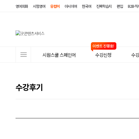
영어회화
시험영어
유럽어
아시아어
한국어
진짜학습지
편입
B2B·
사
시원스쿨 스페인어
수강신청
수
이
트
메
수강후기
뉴