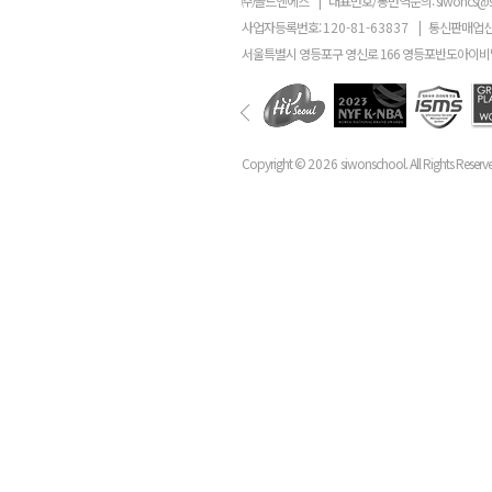
㈜골드앤에스
|
대표번호/통번역문의:
siwoncs@
사업자등록번호:
120-81-63837
|
통신판매업신
서울특별시 영등포구 영신로 166 영등포반도아이비밸
Copyright ©
2026
siwonschool. All Rights Reserv