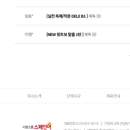
임효*
[실전 독해/작문 DELE B1 ]
제목 (0)
이영*
[NEW 왕초보 탈출 1탄 ]
제목 (0)
회사소개
단체수강
제휴안내
대표번호
02)6409-0878
|
기업체 교육 컨설팅 