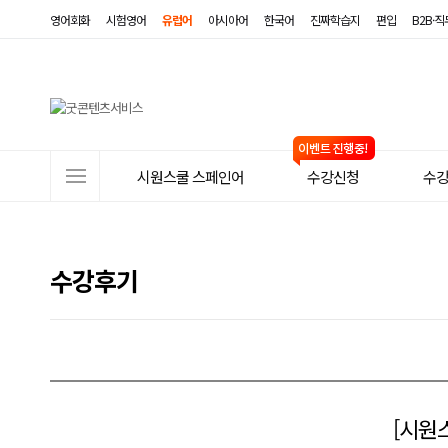
영어회화
시험영어
유럽어
아시아어
한국어
진짜학습지
편입
B2B·
사
시원스쿨 스페인어
수강신청
수
이
트
메
수강후기
뉴
[시원