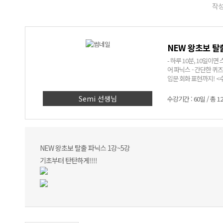
작성
NEW 왕초보 탈
- 하루 10분, 10일이
어 파닉스 - 간단한 퀴
입문 회화 표현까지! <수강 효과> - 10일이면 스페인어를 읽을 수 있다! - 나도 모르게 머릿속에 입력
된 실생활 단어와 기초 
왕초보탈출 강의를 듣기
Semi 선생님
수강기간 : 60일 / 총 1
NEW 왕초보 탈출 파닉스 1강~5강
기초부터 탄탄하게!!!!