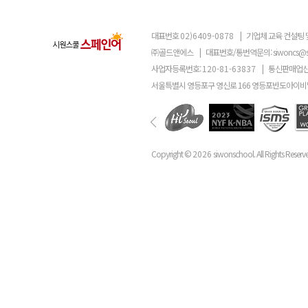
대표번호
02)6409-0878
|
기업체 교육 컨설팅 
㈜골드앤에스
|
대표번호/통번역문의:
siwoncs@
사업자등록번호:
120-81-63837
|
통신판매업신
서울특별시 영등포구 영신로 166 영등포반도아이비밸
Copyright ©
2026
siwonschool. All Rights Reserv