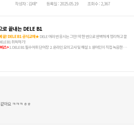
작성자 : 김태*
등록일 : 2025.05.19
조회수 : 2,367
으로 끝내는 DELE B1
 끝! DELE B1 공식교재★
DELE 여러 번 응시는 그만! 딱 한 번으로 완벽하게 정리하고 깔
ELE B1 취득하기!
비스>
1. DELE B1 필수어휘 단어장 2. 온라인 모의고사 및 해설 3. 원어민이 직접 녹음한 mp3
 완벽 해설 제공
 교재 병행 시 학습효과>
1. DELE B1 최신 출제 경향 및 문제 유형 완전 이해 2. 정답을 빨리 찾
 걸리지 않는 풀이법 완전 습득 3. 각 영역의 각 과제 풀이 시 꼭 알아야할 주의 사항을 미리
, 실전 시 불필요한 실수를 최소화 4. 독해-듣기 실전 시험에서 꼭 필요한 필수 어휘 및 표현
 작문-회화 영역에서 제공되는 전 과제 모든 답안을 통해 다양한 문장의 작문 및 회화 훈련 6. 실
페인어를 이해하고, 구사하고, 듣고, 읽고, 쓰는 언어 능력 향상
 같아요 ㅋㅋㅋ ㅎㅎ