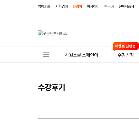
영어회화
시험영어
유럽어
아시아어
한국어
진짜학습지
사
시원스쿨 스페인어
수강신청
이
트
메
수강후기
뉴