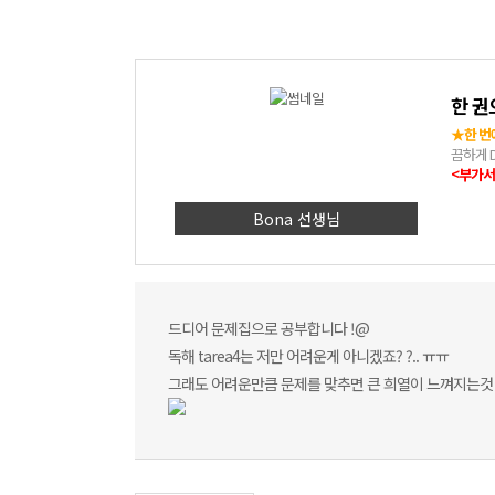
한 권
★한 번에
끔하게 D
<부가서
제공 4.
<강좌와
Bona 선생님
고 함정에
습득하여
학습 5.
제로 스
드디어 문제집으로 공부합니다 !@
독해 tarea4는 저만 어려운게 아니겠죠? ?.. ㅠㅠ
그래도 어려운만큼 문제를 맞추면 큰 희열이 느껴지는것