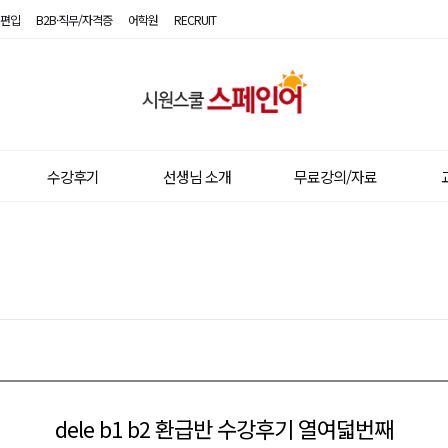
편입
B2B·직무/자격증
어학원
RECRUIT
시
원
스
수강후기
선생님 소개
무료강의/자료
쿨
스
페
인
어
dele b1 b2 환급반 수강후기 열여덟번째