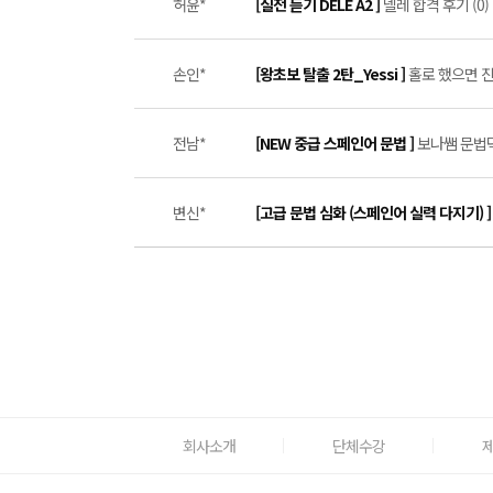
허윤*
[실전 듣기 DELE A2 ]
델레 합격 후기 (0)
손인*
[왕초보 탈출 2탄_Yessi ]
홀로 했으면 진즉
전남*
[NEW 중급 스페인어 문법 ]
보나쌤 문법덕
변신*
[고급 문법 심화 (스페인어 실력 다지기) 
회사소개
단체수강