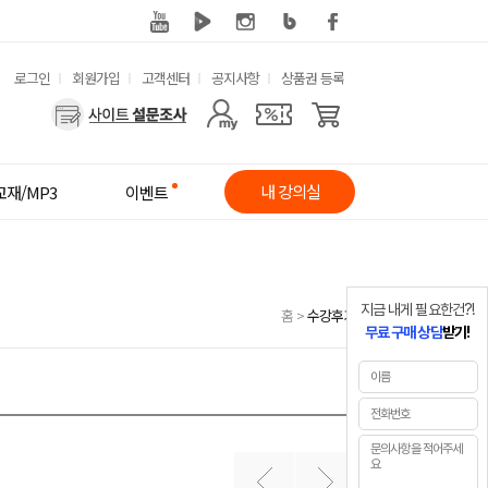
유
로그인
회원가입
고객센터
공지사항
상품권 등록
사
용
용
한
자
메
내 강의실
교재/MP3
이벤트
메
뉴
뉴
지금 내게 필요한건?!
홈
>
수강후기
무료 구매 상담
받기!