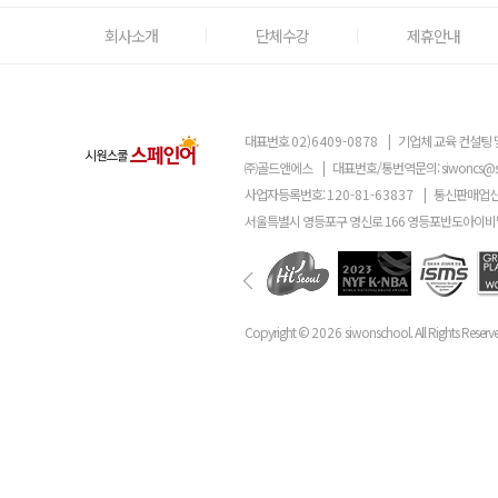
회사소개
단체수강
제휴안내
대표번호
02)6409-0878
|
기업체 교육 컨설팅 
㈜골드앤에스
|
대표번호/통번역문의:
siwoncs@
사업자등록번호:
120-81-63837
|
통신판매업신
서울특별시 영등포구 영신로 166 영등포반도아이비밸
Copyright ©
2026
siwonschool. All Rights Reserv