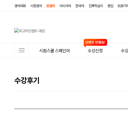
영어회화
시험영어
유럽어
아시아어
한국어
진짜학습지
편입
B2B·
사
시원스쿨 스페인어
수강신청
수
이
트
메
수강후기
뉴