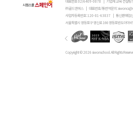
대표번호
02)6409-0878
|
기업체 교육 컨설팅 
㈜골드앤에스
|
대표번호/통번역문의:
siwoncs@
사업자등록번호:
120-81-63837
|
통신판매업신
서울특별시 영등포구 영신로 166 영등포반도아이비밸
Copyright ©
2026
siwonschool. All Rights Reserv