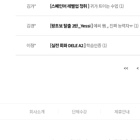
김가*
[스페인어 레벨업 청취 ]
귀가 트이는 수업 (1)
김경*
[왕초보 탈출 2탄_Yessi ]
예씨 쌤 ,, 진짜 능력자ㅠ (1)
이정*
[실전 회화 DELE A2 ]
학습인증 (1)
회사소개
단체수강
제휴안내