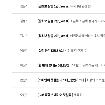
김동*
[왕초보 탈출 1탄_Yessi ]
드뎌 1탄 완강 (0)
김동*
[왕초보 탈출 2탄_Yessi ]
조금씩 조금씩 동사가 이해되기
김가*
[왕초보 탈출 2탄_Yessi ]
예씨샘과 함께하는 초보 탈출 
이정*
[실전 듣기 DELE A2 ]
시험 합격 후기 (0)
이정*
[한 번에 끝내는 DELE A2 ]
스페인어 공부하는 재비가 쑥쑥
반선*
[스페인어 첫걸음 마스터_문법마스터 ]
최강의 초보 문법
오진*
[GO! 독학 스페인어 첫걸음 ]
제목 (1)