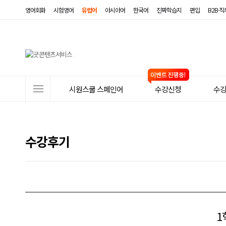
영어회화
시험영어
유럽어
아시아어
한국어
진짜학습지
편입
B2B·
사
시원스쿨 스페인어
수강신청
수
이
트
메
수강후기
뉴
1