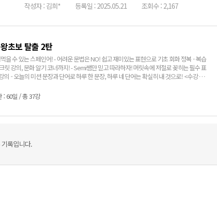
작성자 : 김희*
등록일 : 2025.05.21
조회수 : 2,167
 왕초보 탈출 2탄
페인어! - 어려운 문법은 NO! 쉽고 재미있는 표현으로 기초 회화 정복 - 복습
문화 알기 코너까지! - Semi쌤만 믿고 따라하자! 머릿속에 저절로 꽂히는 필수 표
강의 - 오늘의 미션 문장과 단어로 하루 한 문장, 하루 네 단어는 확실히 내 것으로! <수강 효과
 세 달, 회화 표현 및 어휘 반복 학습으로 단기간에 스페인어 왕초보탈출 2. 나도 모르게 머릿속
된 실생활 회화 표현으로, 원어민과 기본적인 회화 가능 3. 자연스럽게 나오는 표현으로 스페
: 60일 / 총 37강
대한 자신감 UP! 4. 스페인어 왕초보에서 벗어나 다음 단계로 가기 위한 발돋움
 기록입니다.