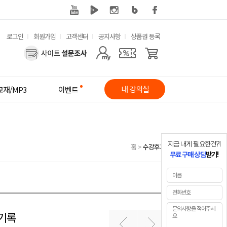
유
로그인
회원가입
고객센터
공지사항
상품권 등록
사
용
용
한
자
메
내 강의실
교재/MP3
이벤트
메
뉴
뉴
지금 내게 필요한건?!
홈
>
수강후기
무료 구매 상담
받기!
 기록