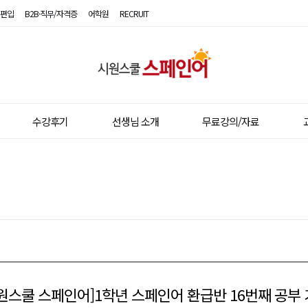
편입
B2B·직무/자격증
어학원
RECRUIT
시
원
스
수강후기
선생님 소개
무료강의/자료
쿨
스
페
인
어
원스쿨 스페인어]1학년 스페인어 환급반 16번째 공부