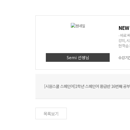
NEW
- 바로 써먹을 수 있는 스
강의, 시크릿 강의, 
현 학습 
> 1. 딱
에 입력
Semi 선생님
수강기간 
인어에 
[시원스쿨 스페인어]1학년 스페인어 환급반 16번째 공부
목록보기