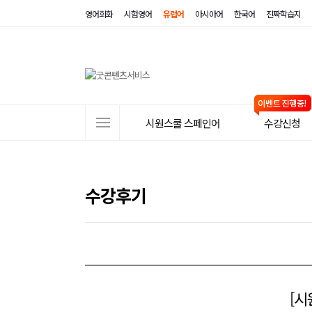
영어회화
시험영어
유럽어
아시아어
한국어
진짜학습지
사
시원스쿨 스페인어
수강신청
이
트
메
수강후기
뉴
[시