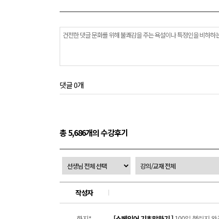
댓글 0개
총 5,686개의 수강후기
작성자
한지*
[스페인어 기초말하기 ]
100일 챌린지 완