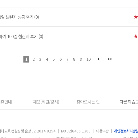
일 챌린지 성공 후기 (0)
 100일 챌린지 후기 (0)
1
2
3
4
5
6
7
8
9
10
제휴안내
채용(직원/강사)
찾아오시는 길
다른 학습도
체 교육 컨설팅 및 출강
02-2014-8254
|
FAX
02)6406-1309
|
이용약관
|
개인정보처리방