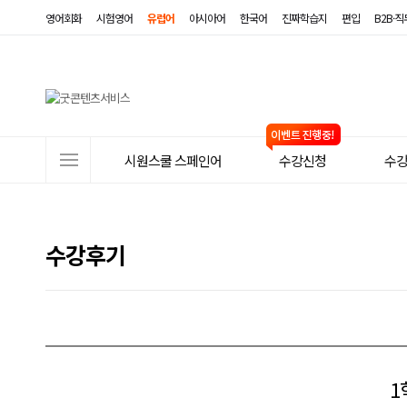
영어회화
시험영어
유럽어
아시아어
한국어
진짜학습지
편입
B2B·
사
시원스쿨 스페인어
수강신청
수
이
트
메
수강후기
뉴
1