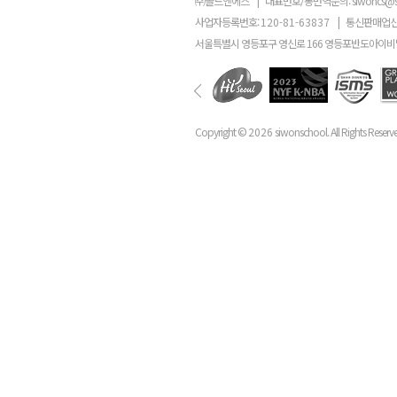
㈜골드앤에스
|
대표번호/통번역문의:
siwoncs@
사업자등록번호:
120-81-63837
|
통신판매업신
서울특별시 영등포구 영신로 166 영등포반도아이비밸
Copyright ©
2026
siwonschool. All Rights Reserv