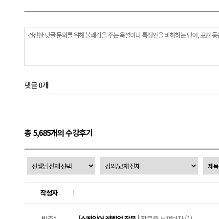
댓글 0개
총 5,685개의 수강후기
작성자
박충*
[스페인어 레벨업 작문 ]
작문을 느껴보자 (1)