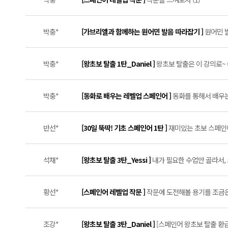
박충*
[가브리엘과 함께하는 원어민 발음 따라잡기 ]
원어민 
박충*
[왕초보 탈출 1탄_Daniel ]
왕초보 탈출은 이 강의로~ (
박충*
[동화로 배우는 레벨업 스페인어 ]
동화를 통해서 배우는 
반선*
[30일 뚝딱! 기초 스페인어 1탄 ]
재미있는 초보 스페인어 
석채*
[왕초보 탈출 3탄_Yessi ]
내가 필요한 수업만 골라서,
황선*
[스페인어 레벨업 작문 ]
작문에 도전해볼 용기를 조금은 
조강*
[왕초보 탈출 3탄_Daniel ]
[스페인어 왕초보 탈출 환급