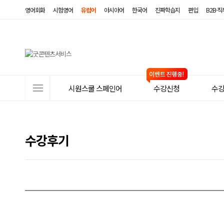
영어회화
시험영어
유럽어
아시아어
한국어
진짜학습지
편입
B2B·
사
시원스쿨 스페인어
수강신청
수
이
트
메
수강후기
뉴