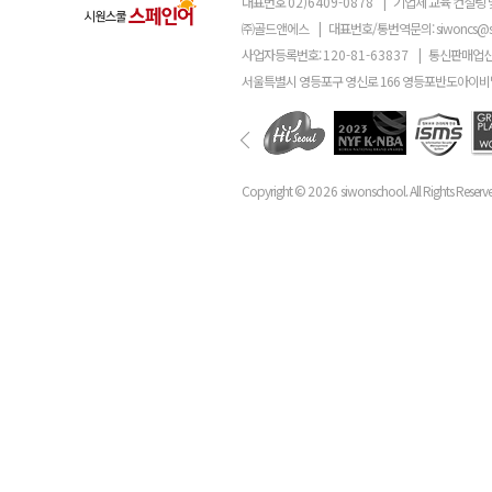
대표번호
02)6409-0878
|
기업체 교육 컨설팅 
㈜골드앤에스
|
대표번호/통번역문의:
siwoncs@
사업자등록번호:
120-81-63837
|
통신판매업신
서울특별시 영등포구 영신로 166 영등포반도아이비밸
Copyright ©
2026
siwonschool. All Rights Reserv