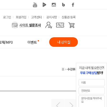
유
로그인
회원가입
고객센터
공지사항
상품권 등록
사
용
용
한
자
메
내 강의실
교재/MP3
이벤트
메
뉴
뉴
지금 내게 필요한건?!
홈
>
수강후기
무료 구매 상담
받기!