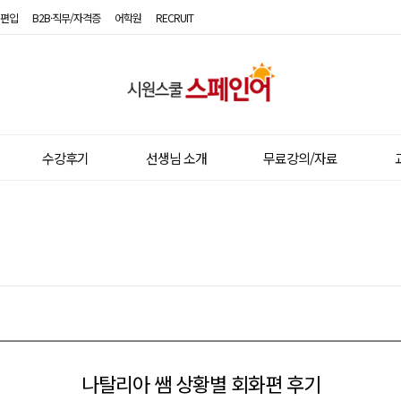
편입
B2B·직무/자격증
어학원
RECRUIT
시
원
스
수강후기
선생님 소개
무료강의/자료
쿨
스
페
인
어
나탈리아 쌤 상황별 회화편 후기