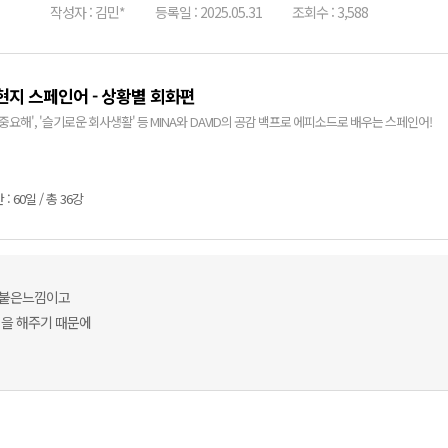
작성자 : 김민*
등록일 : 2025.05.31
조회수 : 3,588
현지 스페인어 - 상황별 회화편
중요해', '슬기로운 회사생활' 등 MINA와 DAVID의 공감 백프로 에피소드로 배우는 스페인어!
: 60일 / 총 36강
 붙은느낌이고
명을 해주기 때문에