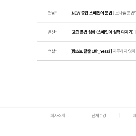
전남*
[NEW 중급 스페인어 문법 ]
보나쌤 문법덕
변신*
[고급 문법 심화 (스페인어 실력 다지기) 
백설*
[왕초보 탈출 1탄_Yessi ]
지루하지 않아 
회사소개
단체수강