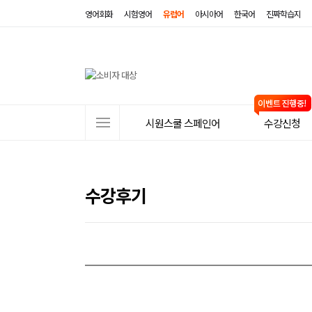
영어회화
시험영어
유럽어
아시아어
한국어
진짜학습지
사
시원스쿨 스페인어
수강신청
이
트
메
수강후기
뉴