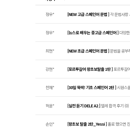
정우*
[NEW 고급 스페인어 문법 ]
각 문법사항 
정우*
[뉴스로 배우는 중고급 스페인어 ]
다양한 
최현*
[NEW 초급 스페인어 문법 ]
문법을 공부하
강현*
[포르투갈어 왕초보탈출 1탄 ]
포르투갈어 
천재*
[30일 뚝딱! 기초 스페인어 2탄 ]
시원스쿨 
허윤*
[실전 듣기 DELE A2 ]
델레 합격 후기 (0)
손인*
[왕초보 탈출 2탄_Yessi ]
홀로 했으면 진즉