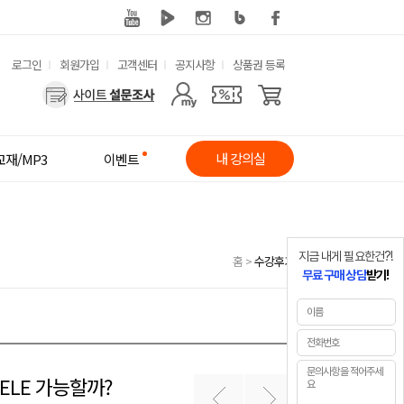
유
로그인
회원가입
고객센터
공지사항
상품권 등록
사
용
용
한
자
메
내 강의실
교재/MP3
이벤트
메
뉴
뉴
지금 내게 필요한건?!
홈
>
수강후기
무료 구매 상담
받기!
ELE 가능할까?