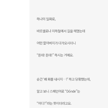
하나의 일화로,
바르셀로나 지하철에서 길을 헤맸는데
어떤 할아버지가 다가오시더니
“돈데! 돈데!” 하시는 거예요.
순간 ‘왜 화를 내시지…?’ 하고 당황했는데,
알고 보니 스페인어로 “Dónde”는
“어디?”라는 뜻이더라고요.