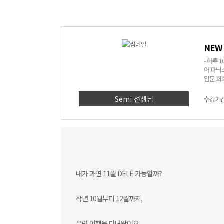
NEW
- 하루 
어 파닉
입문 회화 표현까지! <수강 효과> - 10
된 실생
왕초보탈
Semi 선생님
수강기간 
내가 과연 11월 DELE 가능할까?
작년 10월부터 12월까지,
유럽 여행을 다녀왔어요.