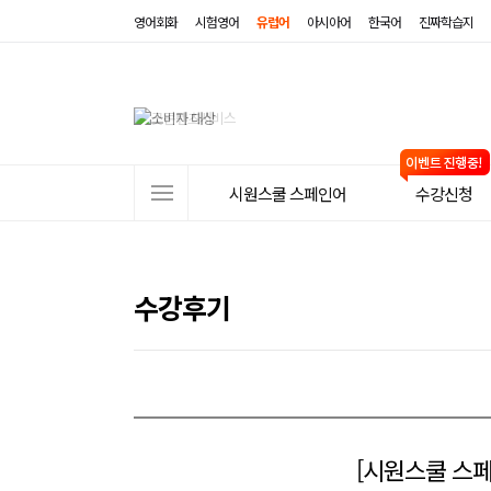
영어회화
시험영어
유럽어
아시아어
한국어
진짜학습지
사
시원스쿨 스페인어
수강신청
이
트
메
수강후기
뉴
[시원스쿨 스페