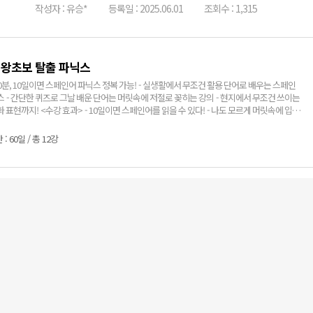
작성자 : 유승*
등록일 : 2025.06.01
조회수 : 1,315
 왕초보 탈출 파닉스
10분, 10일이면 스페인어 파닉스 정복 가능! - 실생활에서 무조건 활용 단어로 배우는 스페인
스 - 간단한 퀴즈로 그날 배운 단어는 머릿속에 저절로 꽂히는 강의 - 현지에서 무조건 쓰이는
일이면 스페인어를 읽을 수 있다! - 나도 모르게 머릿속에 입력
활 단어와 기초 표현 - 자연스럽게 나오는 표현으로 스페인어에 대한 자신감 UP! - 스페인어
출 강의를 듣기 위한 발돋음
: 60일 / 총 12강