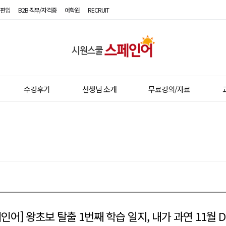
편입
B2B·직무/자격증
어학원
RECRUIT
시
원
스
수강후기
선생님 소개
무료강의/자료
쿨
스
페
인
어
인어] 왕초보 탈출 1번째 학습 일지, 내가 과연 11월 D