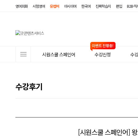
영어회화
시험영어
유럽어
아시아어
한국어
진짜학습지
편입
B2B·
사
시원스쿨 스페인어
수강신청
수
이
트
메
수강후기
뉴
[시원스쿨 스페인어] 왕초