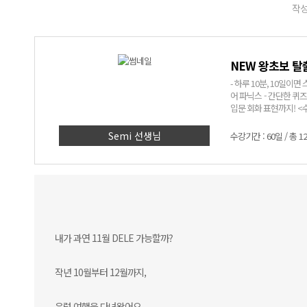
작성
NEW 왕초보 탈
- 하루 10분, 10일이
어 파닉스 - 간단한 퀴
입문 회화 표현까지! <수강 효과> - 10일이면 스페인어를 읽을 수 있다! - 나도 모르게 머릿속에 입력
된 실생활 단어와 기초 
왕초보탈출 강의를 듣기
Semi 선생님
수강기간 : 60일 / 총 1
내가 과연 11월 DELE 가능할까?
작년 10월부터 12월까지,
유럽 여행을 다녀왔어요.