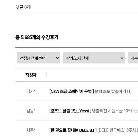
댓글 0개
총 5,685개의 수강후기
작성자
김가*
[NEW 초급 스페인어 문법 ]
문법 초보 탈출하기 (1)
김동*
[왕초보 탈출 1탄_Yessi ]
명불허전 시원스쿨 ^0^ (Feat.Y
최주*
[한 권으로 끝내는 DELE B1 ]
[DELE 환급패스] 8주차 (