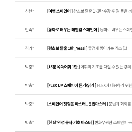
신현*
[여행 스페인어 ]
왕초보 탈출 1~3탄 수강 후 뭘 들을 까
안숙*
[동화로 배우는 레벨업 스페인어 ]
동화로 배우는 스페인어
김가*
[왕초보 탈출 1탄_Yessi ]
즐겁게 쌓아가는 기초 (1)
박충*
[15분 쏙쏙어휘 1탄 ]
어휘의 기초를 다질 수 있는 강의 (
박충*
[FLEX UP 스페인어 듣기/읽기 ]
FLEX에 대응하기 위한 
박충*
[스페인어 첫걸음 마스터_문법마스터 ]
문법과 회화를 
박충*
[한 달 완성 동사 기초 마스터 ]
변화무쌍한 스페인어 동사