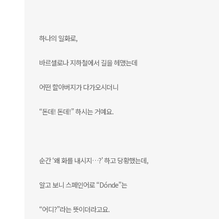
하나의 일화로,
바르셀로나 지하철에서 길을 헤맸는데
어떤 할아버지가 다가오시더니
“돈데! 돈데!” 하시는 거예요.
순간 ‘왜 화를 내시지…?’ 하고 당황했는데,
알고 보니 스페인어로 “Dónde”는
“어디?”라는 뜻이더라고요.