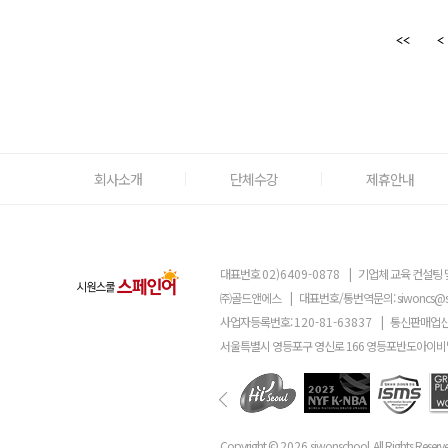
회사소개
단체수강
제휴안내
대표번호
02)6409-0878
|
기업체 교육 컨설팅 
㈜골드앤에스
|
대표번호/통번역문의:
siwoncs@
사업자등록번호:
120-81-63837
|
통신판매업신
서울특별시 영등포구 영신로 166 영등포반도아이비밸
Copyright ©
2026
siwonschool. All Rights Reserv