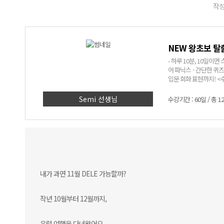
작성
NEW 왕초보 탈
- 하루 10분, 10일이
어 파닉스 - 간단한 퀴
입문 회화 표현까지! <수강 효과> - 10일이면 스페인어를 읽을 수 있다! - 나도 모르게 머릿속에 입력
된 실생활 단어와 기초 
왕초보탈출 강의를 듣기
Semi 선생님
수강기간 : 60일 / 총 1
내가 과연 11월 DELE 가능할까?
작년 10월부터 12월까지,
유럽 여행을 다녀왔어요.