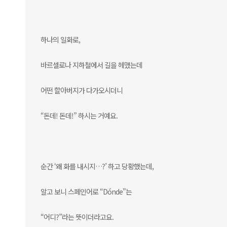
하나의 일화로,
바르셀로나 지하철에서 길을 헤맸는데
어떤 할아버지가 다가오시더니
“돈데! 돈데!” 하시는 거예요.
순간 ‘왜 화를 내시지…?’ 하고 당황했는데,
알고 보니 스페인어로 “Dónde”는
“어디?”라는 뜻이더라고요.