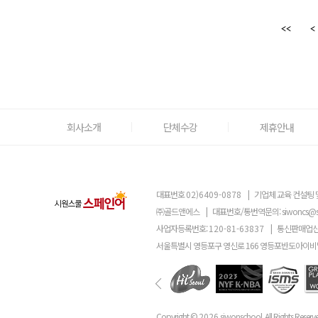
회사소개
단체수강
제휴안내
대표번호
02)6409-0878
|
기업체 교육 컨설팅 
㈜골드앤에스
|
대표번호/통번역문의:
siwoncs@
사업자등록번호:
120-81-63837
|
통신판매업신
서울특별시 영등포구 영신로 166 영등포반도아이비밸
Copyright ©
2026
siwonschool. All Rights Reserv