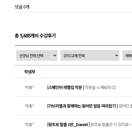
댓글 0개
총 5,685개의 수강후기
작성자
박충*
[스페인어 레벨업 작문 ]
작문을 느껴보자 (1)
박충*
[가브리엘과 함께하는 원어민 발음 따라잡기 ]
원어민 
박충*
[왕초보 탈출 1탄_Daniel ]
왕초보 탈출은 이 강의로~ (