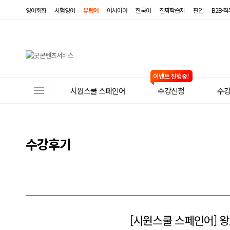
영어회화
시험영어
유럽어
아시아어
한국어
진짜학습지
편입
B2B·
사
시원스쿨 스페인어
수강신청
수
이
트
메
수강후기
뉴
[시원스쿨 스페인어] 왕초