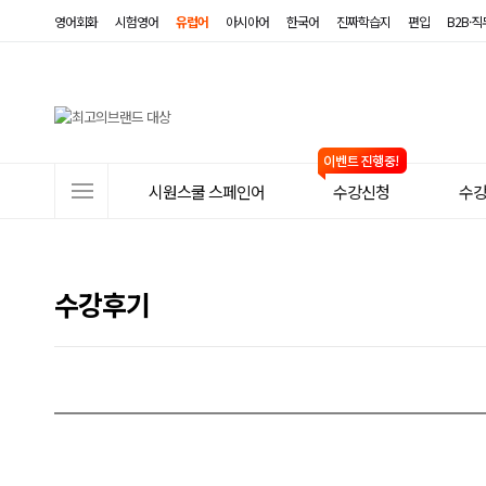
영어회화
시험영어
유럽어
아시아어
한국어
진짜학습지
편입
B2B·
사
시원스쿨 스페인어
수강신청
수
이
트
메
수강후기
뉴