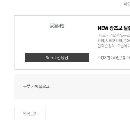
작성
NEW 왕초보 탈
- 바로 써먹을 수 있는 스페인어! - 어려운 문법은 NO! 쉽고 재미있는 표현
강의, 시크릿 강의, 문화 알기 코너까지! - Semi쌤만 믿고
현 학습 강의 - 오늘의 미션
> 1. 딱 세 달, 회화 표현 
에 입력된 실생활 회화 
Semi 선생님
수강기간 : 60일 / 총 3
인어에 대한 자신감 UP
공부 기록 블로그
목록보기