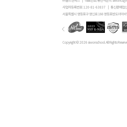
㈜골드앤에스
|
대표번호/통번역문의:
siwoncs@
사업자등록번호:
120-81-63837
|
통신판매업신
서울특별시 영등포구 영신로 166 영등포반도아이비밸
Copyright ©
2026
siwonschool. All Rights Reserv