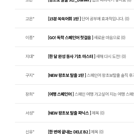
고은*
[15분 쏙쏙어휘 1탄 ]
단어 공부에 효과적입니다. (0)
이종*
[GO! 독학 스페인어 첫걸음 ]
새로운 마음으로 (0)
지대*
[한 달 완성 동사 기초 마스터 ]
새해 다시 도전! (0)
구지*
[NEW 왕초보 탈출 1탄 ]
스페인어 왕초보탈출 솔직 후기 *⸜(
장희*
[여행 스페인어 ]
스페인 여행 가고싶어 지는 여행 스페인
서성*
[NEW 왕초보 탈출 파닉스 ]
제목 (0)
신유*
[한 번에 끝내는 DELE B2 ]
제목 (0)