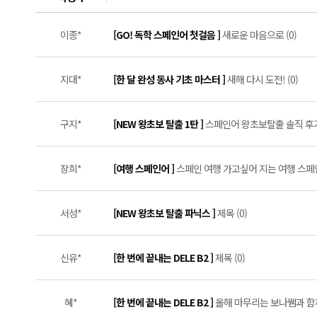
이종*
[GO! 독학 스페인어 첫걸음 ]
새로운 마음으로 (0)
지대*
[한 달 완성 동사 기초 마스터 ]
새해 다시 도전! (0)
구지*
[NEW 왕초보 탈출 1탄 ]
스페인어 왕초보탈출 솔직 후기 *⸜(
장희*
[여행 스페인어 ]
스페인 여행 가고싶어 지는 여행 스페인
서성*
[NEW 왕초보 탈출 파닉스 ]
제목 (0)
신유*
[한 번에 끝내는 DELE B2 ]
제목 (0)
혜*
[한 번에 끝내는 DELE B2 ]
올해 마무리는 보나쌤과 함께