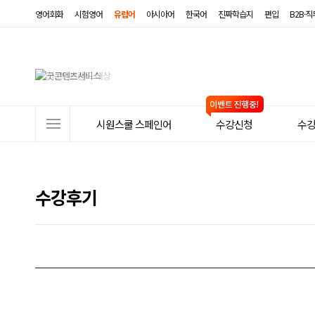
영어회화
시험영어
유럽어
아시아어
한국어
진짜학습지
편입
B2B·
사
시원스쿨 스페인어
수강신청
수
이
트
메
수강후기
뉴