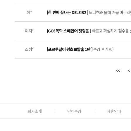
혜*
[한 번에 끝내는 DELE B2 ]
보나쌤과 올해 겨울 마무리하
이지*
[GO! 독학 스페인어 첫걸음 ]
빠르고 확실하게 점수를 낼 
조성*
[포르투갈어 왕초보탈출 1탄 ]
수강 후기 (0)
회사소개
단체수강
제휴안내