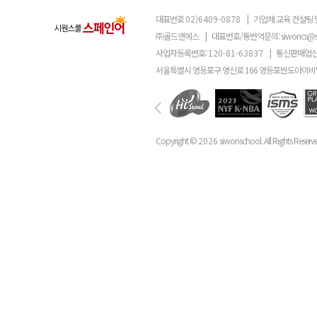
대표번호
02)6409-0878
|
기업체 교육 컨설팅 
㈜골드앤에스
|
대표번호/통번역문의:
siwoncs@
사업자등록번호:
120-81-63837
|
통신판매업신
서울특별시 영등포구 영신로 166 영등포반도아이비밸
Copyright ©
2026
siwonschool. All Rights Reserv