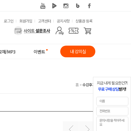
유
로그인
회원가입
고객센터
공지사항
상품권 등록
사
용
용
한
자
메
내 강의실
교재/MP3
이벤트
메
뉴
뉴
지금 내게 필요한건?!
홈
>
수강후기
무료 구매 상담
받기!