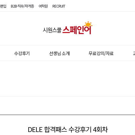
편입
B2B·직무/자격증
어학원
RECRUIT
시
원
스
수강후기
선생님 소개
무료강의/자료
쿨
스
페
인
어
DELE 합격패스 수강후기 4회차