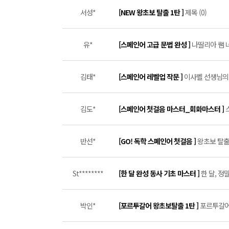
서성*
[NEW 왕초보 탈출 1탄 ]
제목 (0)
유*
[스페인어 고급 문법 완성 ]
나딸리아 쌤 너
김태*
[스페인어 레벨업 작문 ]
이사벨 선생님의 
김도*
[스페인어 첫걸음 마스터_회화마스터 ]
반선*
[GO! 독학 스페인어 첫걸음 ]
왕초보 탈출 
St********
[한 달 완성 동사 기초 마스터 ]
한 달, 정
박인*
[포르투갈어 왕초보탈출 1탄 ]
포르투갈어를