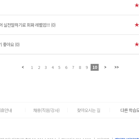
실전말하기로 회화 레벨업!!! (0)
 좋아요 (0)
1
2
3
4
5
6
7
8
9
10
제휴안내
채용(직원/강사)
찾아오시는 길
다른 학습도