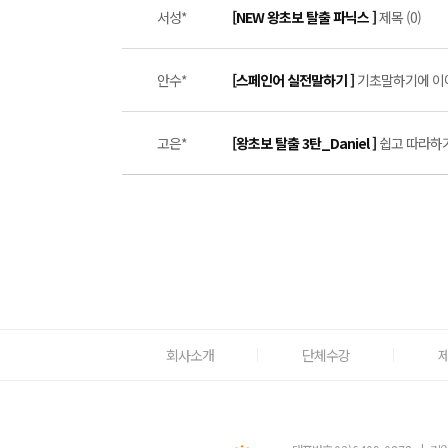
서성*
[NEW 왕초보 탈출 파닉스 ]
제목 (0)
안수*
[스페인어 실전말하기 ]
기초말하기에 이어 
고은*
[왕초보 탈출 3탄_Daniel ]
쉽고 따라하기
회사소개
단체수강