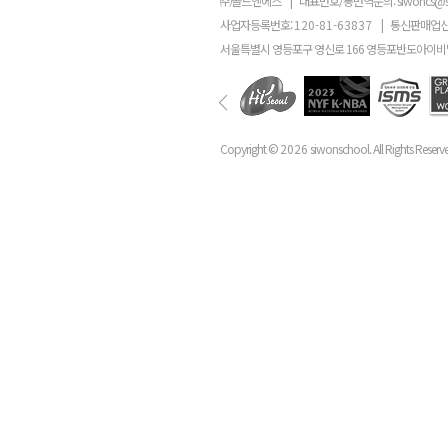
㈜골드앤에스
|
대표번호/통번역문의:
siwoncs@
사업자등록번호:
120-81-63837
|
통신판매업신
서울특별시 영등포구 영신로 166 영등포반도아이비밸
Copyright ©
2026
siwonschool. All Rights Reserv