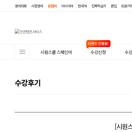
영어회화
시험영어
유럽어
아시아어
한국어
진짜학습지
편입
B2B·
사
시원스쿨 스페인어
수강신청
수
이
트
메
수강후기
뉴
[시원