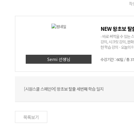
작성
NEW 왕초보 탈
- 바로 써먹을 수 있는 스페인어! - 어려운 문법은 NO! 쉽고 재미있는 표현
강의, 시크릿 강의, 문화 알기 코너까지! - Semi쌤만 믿고
현 학습 강의 - 오늘의 미션
> 1. 딱 세 달, 회화 표현 
에 입력된 실생활 회화 
Semi 선생님
수강기간 : 60일 / 총 3
인어에 대한 자신감 UP
[시원스쿨 스페인어] 왕초보 탈출 세번째 학습 일지
목록보기