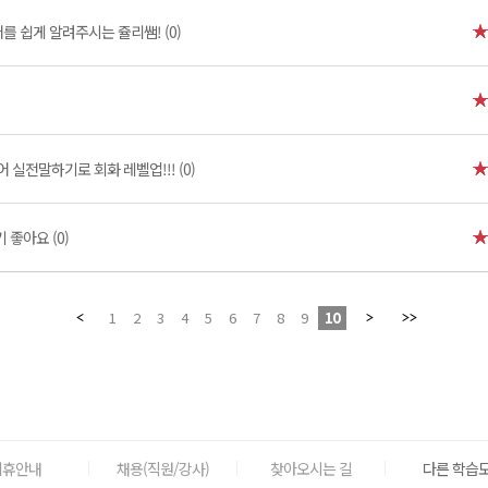
 쉽게 알려주시는 쥴리쌤! (0)
실전말하기로 회화 레벨업!!! (0)
 좋아요 (0)
1
2
3
4
5
6
7
8
9
10
제휴안내
채용(직원/강사)
찾아오시는 길
다른 학습도