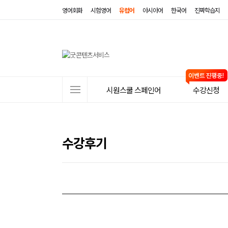
영어회화
시험영어
유럽어
아시아어
한국어
진짜학습지
사
시원스쿨 스페인어
수강신청
이
트
메
수강후기
뉴