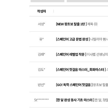
작성자
서성*
[NEW 왕초보 탈출 1탄 ]
제목 (0)
유*
[스페인어 고급 문법 완성 ]
나딸리아 쌤 너
김태*
[스페인어 레벨업 작문 ]
이사벨 선생님의 
김도*
[스페인어 첫걸음 마스터_회화마스터 ]
반선*
[GO! 독학 스페인어 첫걸음 ]
왕초보 탈출 
St********
[한 달 완성 동사 기초 마스터 ]
한 달, 정