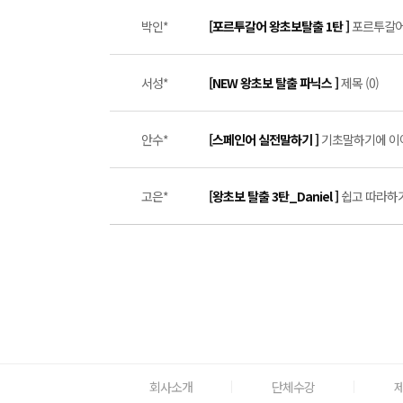
박인*
[포르투갈어 왕초보탈출 1탄 ]
포르투갈어를
서성*
[NEW 왕초보 탈출 파닉스 ]
제목 (0)
안수*
[스페인어 실전말하기 ]
기초말하기에 이어 
고은*
[왕초보 탈출 3탄_Daniel ]
쉽고 따라하기
회사소개
단체수강