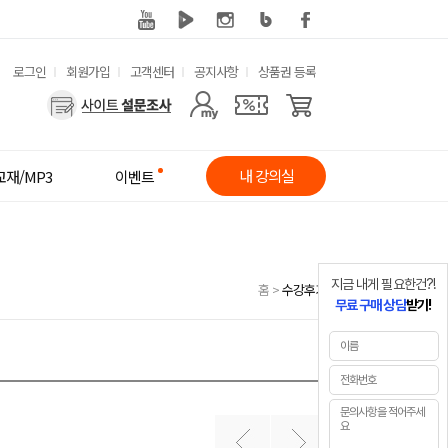
유
로그인
회원가입
고객센터
공지사항
상품권 등록
사
용
용
한
자
메
내 강의실
교재/MP3
이벤트
메
뉴
뉴
지금 내게 필요한건?!
홈
>
수강후기
무료 구매 상담
받기!