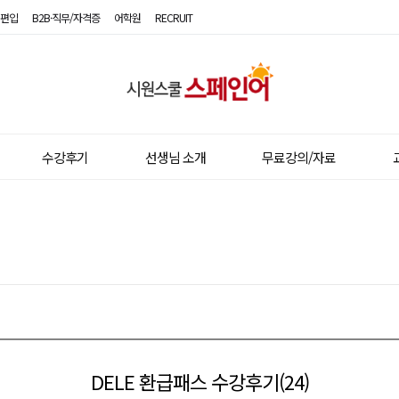
편입
B2B·직무/자격증
어학원
RECRUIT
시
원
스
수강후기
선생님 소개
무료강의/자료
쿨
스
페
인
어
DELE 환급패스 수강후기(24)