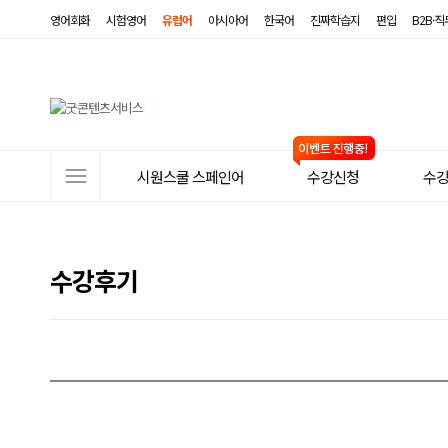
영어회화
시험영어
유럽어
아시아어
한국어
진짜학습지
편입
B2B·
사
시원스쿨 스페인어
수강신청
수
이
트
메
수강후기
뉴