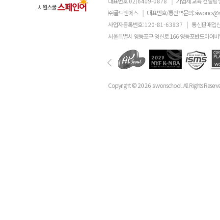
대표번호
02)6409-0878
|
기업체 교육 컨설팅 
㈜골드앤에스
|
대표번호/통번역문의:
siwoncs@
사업자등록번호:
120-81-63837
|
통신판매업신
서울특별시 영등포구 영신로 166 영등포반도아이비밸
Copyright ©
2026
siwonschool. All Rights Reserv