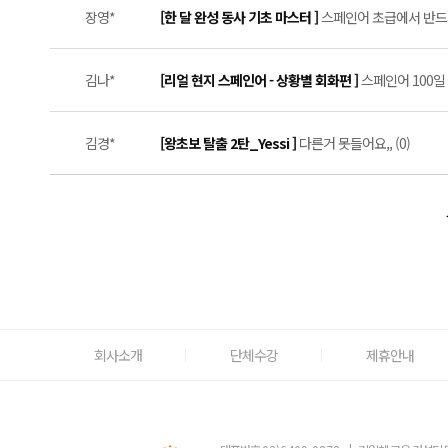
장영*
[한 달 완성 동사 기초 마스터 ]
스페인어 초급에서 반드시 
김나*
[리얼 현지 스페인어 - 상황별 회화편 ]
스페인어 100일 
김경*
[왕초보 탈출 2탄_Yessi ]
다른거 못들어요,, (0)
회사소개
단체수강
제휴안내