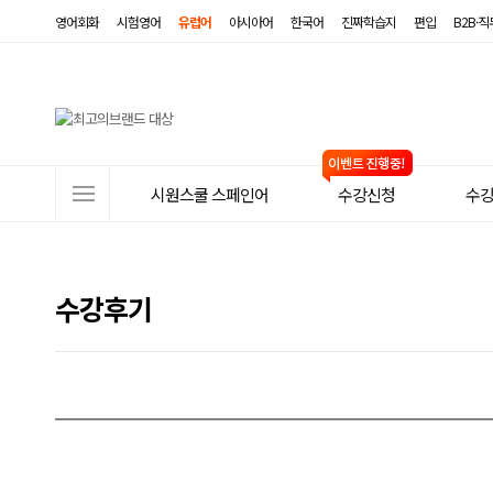
영어회화
시험영어
유럽어
아시아어
한국어
진짜학습지
편입
B2B·
사
시원스쿨 스페인어
수강신청
수
이
트
메
수강후기
뉴