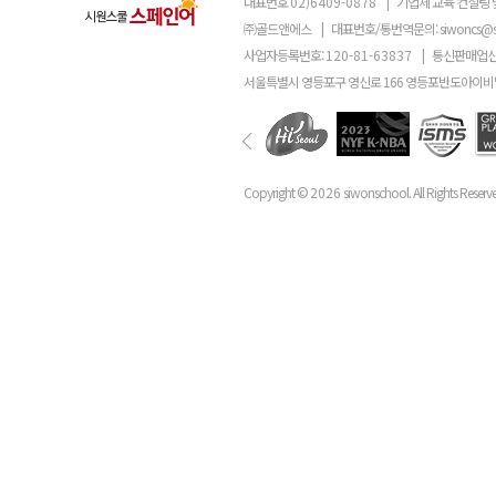
대표번호
02)6409-0878
|
기업체 교육 컨설팅 
㈜골드앤에스
|
대표번호/통번역문의:
siwoncs@
사업자등록번호:
120-81-63837
|
통신판매업신
서울특별시 영등포구 영신로 166 영등포반도아이비밸
Copyright ©
2026
siwonschool. All Rights Reserv