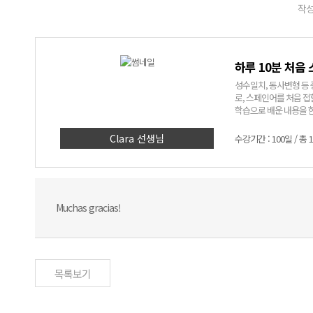
작성
하루 10분 처음
성수일치, 동사변형 등 
로, 스페인어를 처음 접
학습으로 배운 내용을 한
금씩 공부하며 스페인어의
Clara 선생님
수강기간 : 100일 / 총 
Muchas gracias!
목록보기