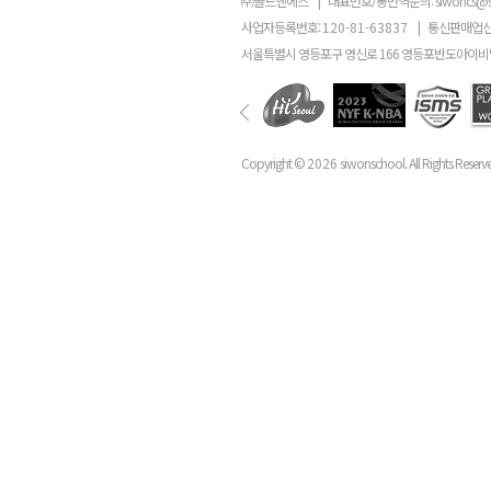
㈜골드앤에스
|
대표번호/통번역문의:
siwoncs@
사업자등록번호:
120-81-63837
|
통신판매업신
서울특별시 영등포구 영신로 166 영등포반도아이비밸
Copyright ©
2026
siwonschool. All Rights Reserv