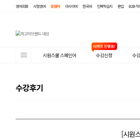
영어회화
시험영어
유럽어
아시아어
한국어
진짜학습지
편입
B2B·
사
시원스쿨 스페인어
수강신청
수
이
트
메
수강후기
뉴
[시원스