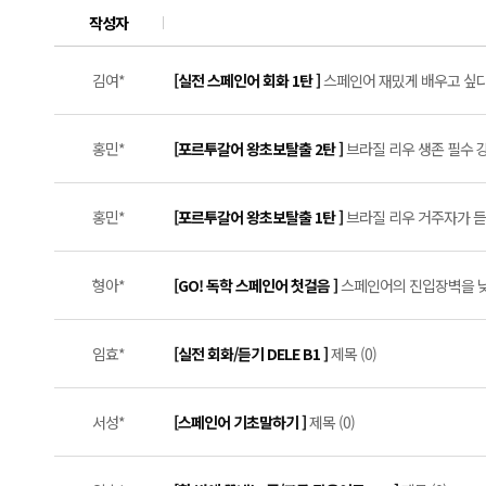
작성자
김여*
[실전 스페인어 회화 1탄 ]
스페인어 재밌게 배우고 싶다면
홍민*
[포르투갈어 왕초보탈출 2탄 ]
브라질 리우 생존 필수 강의
홍민*
[포르투갈어 왕초보탈출 1탄 ]
브라질 리우 거주자가 듣는 
형아*
[GO! 독학 스페인어 첫걸음 ]
스페인어의 진입장벽을 낮춰
임효*
[실전 회화/듣기 DELE B1 ]
제목 (0)
서성*
[스페인어 기초말하기 ]
제목 (0)