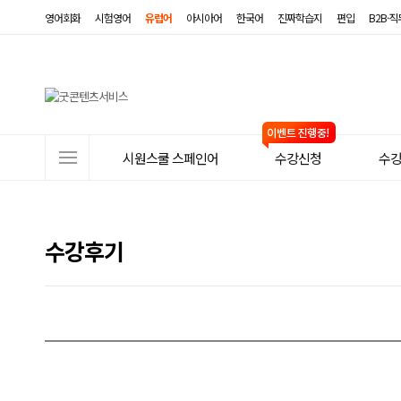
영어회화
시험영어
유럽어
아시아어
한국어
진짜학습지
편입
B2B·
사
시원스쿨 스페인어
수강신청
수
이
트
메
수강후기
뉴