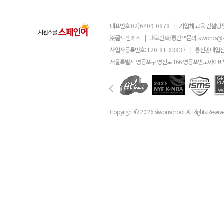
대표번호
02)6409-0878
|
기업체 교육 컨설팅 
㈜골드앤에스
|
대표번호/통번역문의:
siwoncs@
사업자등록번호:
120-81-63837
|
통신판매업신
서울특별시 영등포구 영신로 166 영등포반도아이비밸
Copyright ©
2026
siwonschool. All Rights Reserv