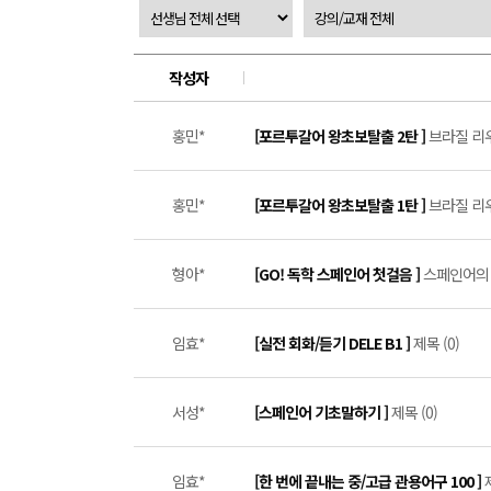
작성자
홍민*
[포르투갈어 왕초보탈출 2탄 ]
브라질 리우 
홍민*
[포르투갈어 왕초보탈출 1탄 ]
브라질 리우
형아*
[GO! 독학 스페인어 첫걸음 ]
스페인어의 
임효*
[실전 회화/듣기 DELE B1 ]
제목 (0)
서성*
[스페인어 기초말하기 ]
제목 (0)
임효*
[한 번에 끝내는 중/고급 관용어구 100 ]