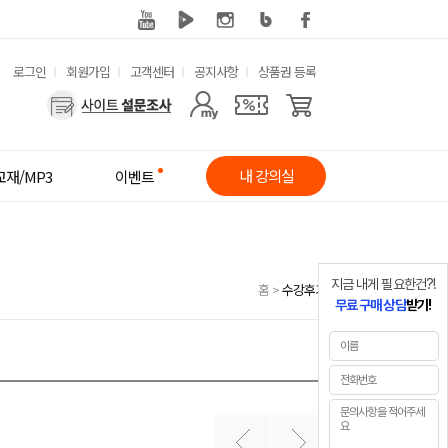
유
로그인
회원가입
고객센터
공지사항
상품권 등록
사
용
용
한
자
메
내 강의실
교재/MP3
이벤트
메
뉴
뉴
지금 내게 필요한건?!
홈
>
수강후기
무료 구매 상담
받기!