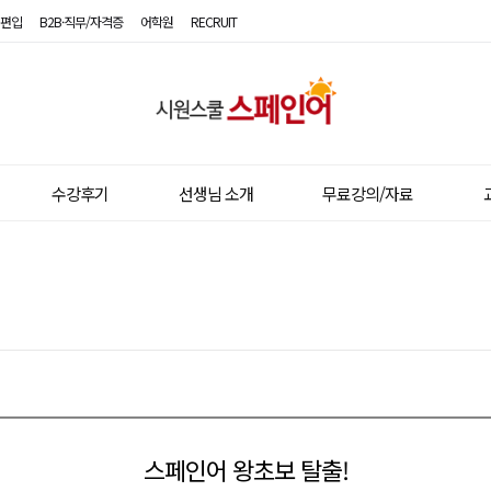
편입
B2B·직무/자격증
어학원
RECRUIT
시
원
스
수강후기
선생님 소개
무료강의/자료
쿨
스
페
인
어
스페인어 왕초보 탈출!