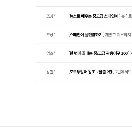
조상*
[뉴스로 배우는 중고급 스페인어 ]
뉴스로 
조상*
[스페인어 실전말하기 ]
재밌고 지루하지 
임효*
[한 번에 끝내는 중/고급 관용어구 100 ]
강현*
[포르투갈어 왕초보탈출 2탄 ]
2탄에서도 