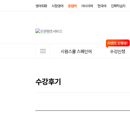
영어회화
시험영어
유럽어
아시아어
한국어
진짜학습지
사
시원스쿨 스페인어
수강신청
이
트
메
수강후기
뉴