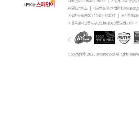
대표번호
02)6409-0878
|
기업체 교육 컨설팅 
㈜골드앤에스
|
대표번호/통번역문의:
siwoncs@
사업자등록번호:
120-81-63837
|
통신판매업신
서울특별시 영등포구 영신로 166 영등포반도아이비밸
Copyright ©
2026
siwonschool. All Rights Reserv