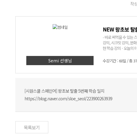
작성
NEW 왕초보 탈
- 바로 써먹을 수 있는 스페인어! - 어려운 문법은 NO! 쉽고 재미있는 표현
강의, 시크릿 강의, 문화 알기 코너까지! - Semi쌤만 믿고
현 학습 강의 - 오늘의 미션
> 1. 딱 세 달, 회화 표현 
에 입력된 실생활 회화 
Semi 선생님
수강기간 : 60일 / 총 3
인어에 대한 자신감 UP
[시원스쿨 스페인어] 왕초보 탈출 5번째 학습 일지
https://blog.naver.com/sloe_seol/223900263939
목록보기