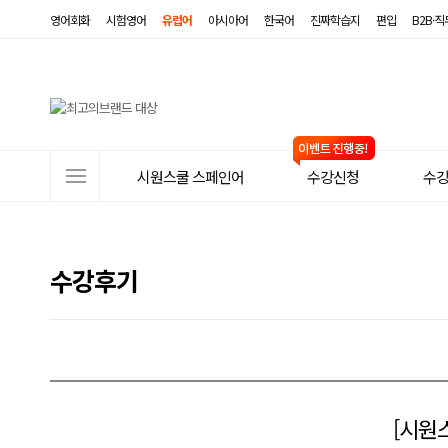
영어회화
시험영어
유럽어
아시아어
한국어
진짜학습지
편입
B2B·
사
시원스쿨 스페인어
수강신청
수
이
트
메
수강후기
뉴
[시원