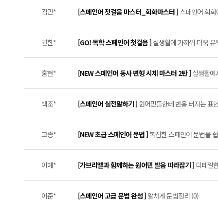
김민*
[스페인어 첫걸음 마스터_회화마스터 ]
스페인어 회화에
권한*
[GO! 독학 스페인어 첫걸음 ]
실생활에 가까워 더욱 유익
홍현*
[NEW 스페인어 동사 변형 시제 마스터 2탄 ]
실생활에서
백조*
[스페인어 실전말하기 ]
원어민들한테 반응 터지는 표현들
고종*
[NEW 초급 스페인어 문법 ]
복잡한 스페인어 문법을 쉽게
이예*
[가브리엘과 함께하는 원어민 발음 따라잡기 ]
디테일한
이준*
[스페인어 고급 문법 완성 ]
알차게 문법정리 (0)