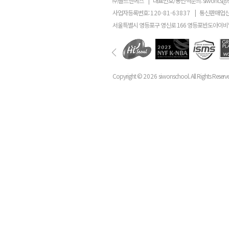
㈜골드앤에스
|
대표번호/통번역문의:
siwoncs@
사업자등록번호:
120-81-63837
|
통신판매업신
서울특별시 영등포구 영신로 166 영등포반도아이비밸
Copyright ©
2026
siwonschool. All Rights Reserv