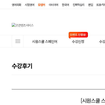
영어회화
시험영어
유럽어
아시아어
한국어
진짜학습지
편입
B2B·
사
시원스쿨 스페인어
수강신청
수
이
트
메
수강후기
뉴
[시원스쿨 