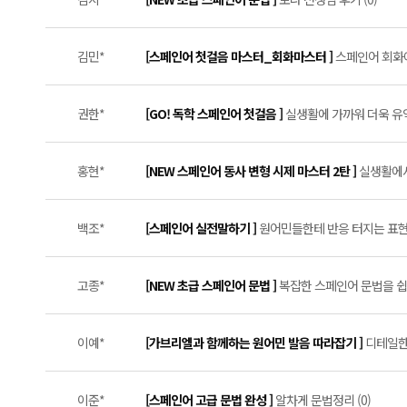
김민*
[스페인어 첫걸음 마스터_회화마스터 ]
스페인어 회화에
권한*
[GO! 독학 스페인어 첫걸음 ]
실생활에 가까워 더욱 유익
홍현*
[NEW 스페인어 동사 변형 시제 마스터 2탄 ]
실생활에서
백조*
[스페인어 실전말하기 ]
원어민들한테 반응 터지는 표현들
고종*
[NEW 초급 스페인어 문법 ]
복잡한 스페인어 문법을 쉽게
이예*
[가브리엘과 함께하는 원어민 발음 따라잡기 ]
디테일한
이준*
[스페인어 고급 문법 완성 ]
알차게 문법정리 (0)