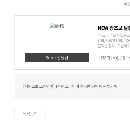
작성
NEW 왕초보 탈
- 바로 써먹을 수 있는 스페인어! - 어려운 문법은 NO! 쉽고 재미있는 표현
강의, 시크릿 강의, 문화 알기 코너까지! - Semi쌤만 믿고
현 학습 강의 - 오늘의 미션
> 1. 딱 세 달, 회화 표현 
에 입력된 실생활 회화 
Semi 선생님
수강기간 : 60일 / 총 3
인어에 대한 자신감 UP
[시원스쿨 스페인어] 1학년 스페인어 환급반 24번째 공부기록
목록보기