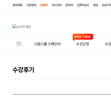
영어회화
시험영어
유럽어
아시아어
한국어
진짜학습지
편입
B2B·
사
시원스쿨 스페인어
수강신청
수
이
트
메
수강후기
뉴