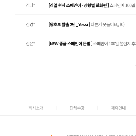
김나*
[리얼 현지 스페인어 - 상황별 회화편 ]
스페인어 100일 
김경*
[왕초보 탈출 2탄_Yessi ]
다른거 못들어요,, (0)
김은*
[NEW 중급 스페인어 문법 ]
스페인어 100일 챌린지 후기
회사소개
단체수강
제휴안내