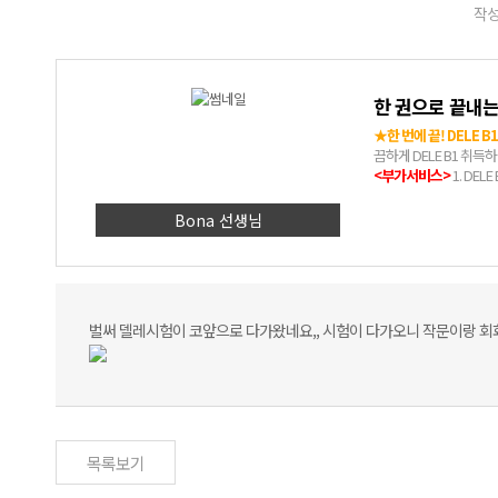
작성
한 권으로 끝내는 
★한 번에 끝! DELE 
끔하게 DELE B1 취득
<부가서비스>
1. DE
제공 4. 완벽 해설 제공
<강좌와 교재 병행 시 
Bona 선생님
고 함정에 걸리지 않는 풀
습득하여, 실전 시 불필
학습 5. 작문-회화 영역
제로 스페인어를 이해하고
벌써 델레시험이 코앞으로 다가왔네요,, 시험이 다가오니 작문이랑 회화
목록보기