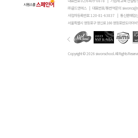
대표번호
02)6409-0878
|
기업체 교육 컨설팅 
㈜골드앤에스
|
대표번호/통번역문의:
siwoncs@
사업자등록번호:
120-81-63837
|
통신판매업신
서울특별시 영등포구 영신로 166 영등포반도아이비밸
Copyright ©
2026
siwonschool. All Rights Reserv