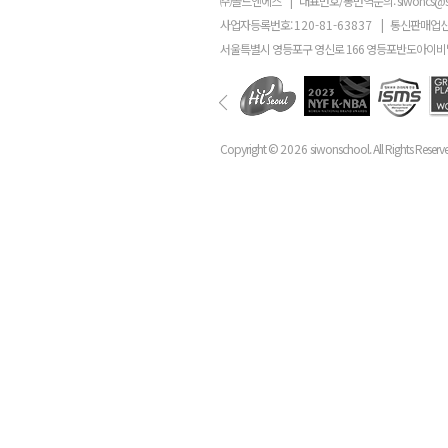
㈜골드앤에스
|
대표번호/통번역문의:
siwoncs@
사업자등록번호:
120-81-63837
|
통신판매업신
서울특별시 영등포구 영신로 166 영등포반도아이비밸
Copyright ©
2026
siwonschool. All Rights Reserv