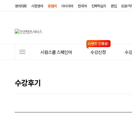
영어회화
시험영어
유럽어
아시아어
한국어
진짜학습지
편입
B2B·
사
시원스쿨 스페인어
수강신청
수
이
트
메
수강후기
뉴