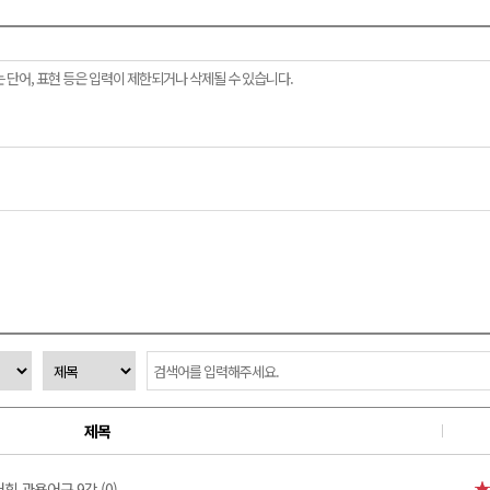
제목
휘 관용어구 9강 (0)