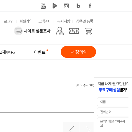
유
로그인
회원가입
고객센터
공지사항
상품권 등록
사
용
용
한
자
메
내 강의실
교재/MP3
이벤트
메
뉴
뉴
지금 내게 필요한건?!
홈
>
수강후기
무료 구매 상담
받기!