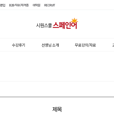
편입
B2B·직무/자격증
어학원
RECRUIT
시
원
스
수강후기
선생님 소개
무료강의/자료
쿨
스
페
인
어
제목