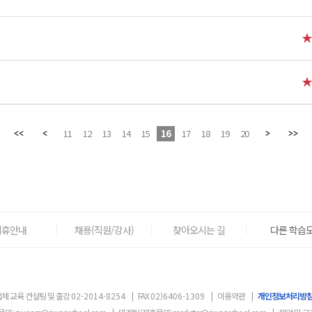
11
12
13
14
15
16
17
18
19
20
제휴안내
채용(직원/강사)
찾아오시는 길
다른 학습도
체 교육 컨설팅 및 출강
02-2014-8254
|
FAX
02)6406-1309
|
이용약관
|
개인정보처리방