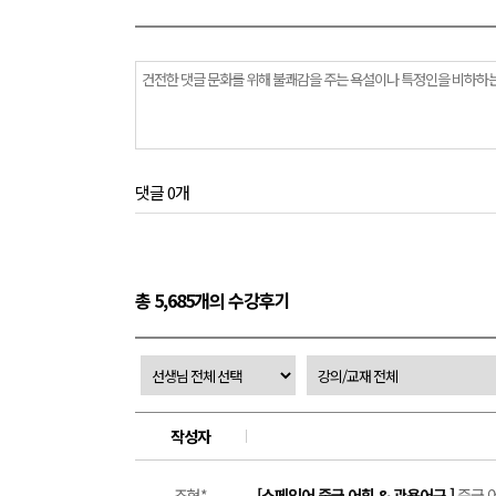
댓글 0개
총 5,685개의 수강후기
작성자
조현*
[스페인어 중급 어휘 & 관용어구 ]
중급 어