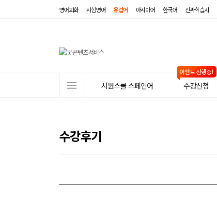
영어회화
시험영어
유럽어
아시아어
한국어
진짜학습지
사
시원스쿨 스페인어
수강신청
이
트
메
수강후기
뉴