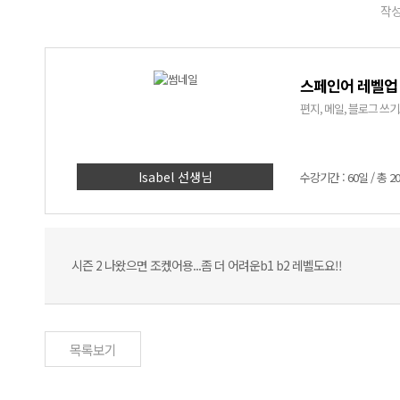
작성
스페인어 레벨업
편지, 메일, 블로그 쓰
Isabel 선생님
수강기간 : 60일 / 총 2
시즌 2 나왔으면 조켔어용...좀 더 어려운b1 b2 레벨도요!!
목록보기