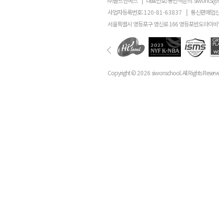
㈜골드앤에스
|
대표번호/통번역문의:
siwoncs@
사업자등록번호:
120-81-63837
|
통신판매업신
서울특별시 영등포구 영신로 166 영등포반도아이비밸
Copyright ©
2026
siwonschool. All Rights Reserv