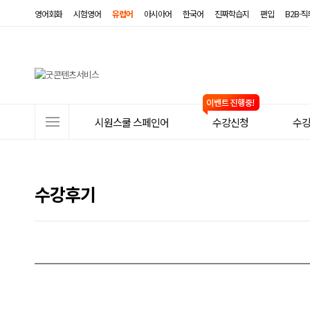
영어회화
시험영어
유럽어
아시아어
한국어
진짜학습지
편입
B2B·
사
시원스쿨 스페인어
수강신청
수
이
트
메
수강후기
뉴