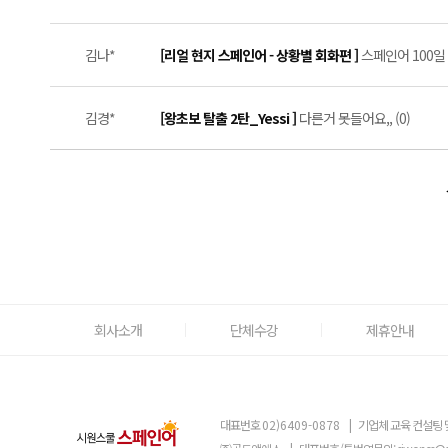
김나*
[리얼 현지 스페인어 - 상황별 회화편 ]
스페인어 100일 
김경*
[왕초보 탈출 2탄_Yessi ]
다른거 못들어요,, (0)
회사소개
단체수강
제휴안내
대표번호
02)6409-0878
|
기업체 교육 컨설팅 