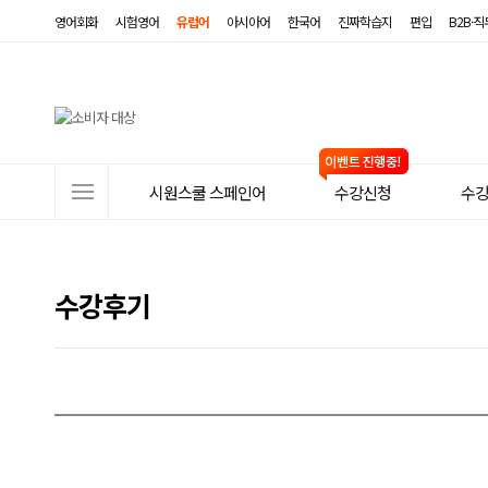
영어회화
시험영어
유럽어
아시아어
한국어
진짜학습지
편입
B2B·
사
시원스쿨 스페인어
수강신청
수
이
트
메
수강후기
뉴