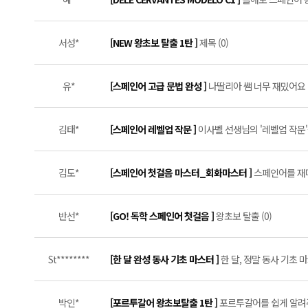
서성*
[NEW 왕초보 탈출 1탄 ]
제목 (0)
유*
[스페인어 고급 문법 완성 ]
나딸리아 쌤 너무 재밌어요 (
김태*
[스페인어 레벨업 작문 ]
이사벨 선생님의 '레벨업 작문'
김도*
[스페인어 첫걸음 마스터_회화마스터 ]
스페인어를 재미
반선*
[GO! 독학 스페인어 첫걸음 ]
왕초보 탈출 (0)
St********
[한 달 완성 동사 기초 마스터 ]
한 달, 정말 동사 기초 마
박인*
[포르투갈어 왕초보탈출 1탄 ]
포르투갈어를 쉽게 알려주