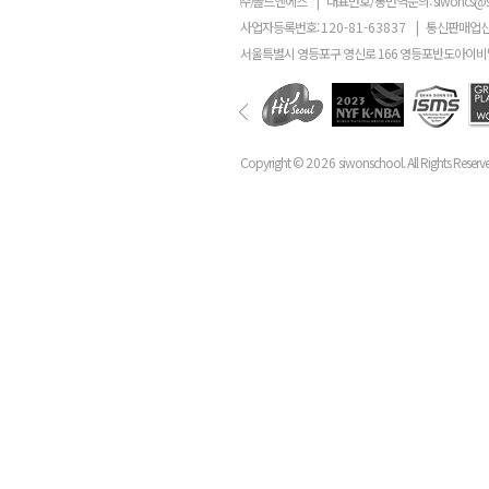
㈜골드앤에스
|
대표번호/통번역문의:
siwoncs@
사업자등록번호:
120-81-63837
|
통신판매업신
서울특별시 영등포구 영신로 166 영등포반도아이비밸
Copyright ©
2026
siwonschool. All Rights Reserv