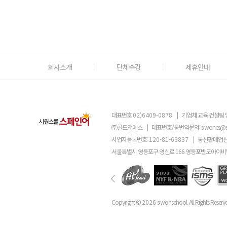
회사소개
단체수강
제휴안내
대표번호
02)6409-0878
|
기업체 교육 컨설팅 
㈜골드앤에스
|
대표번호/통번역문의:
siwoncs@
사업자등록번호:
120-81-63837
|
통신판매업신
서울특별시 영등포구 영신로 166 영등포반도아이비밸
Copyright ©
2026
siwonschool. All Rights Reserv