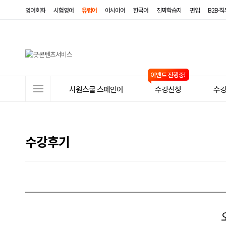
영어회화
시험영어
유럽어
아시아어
한국어
진짜학습지
편입
B2B·
사
시원스쿨 스페인어
수강신청
수
이
트
메
수강후기
뉴