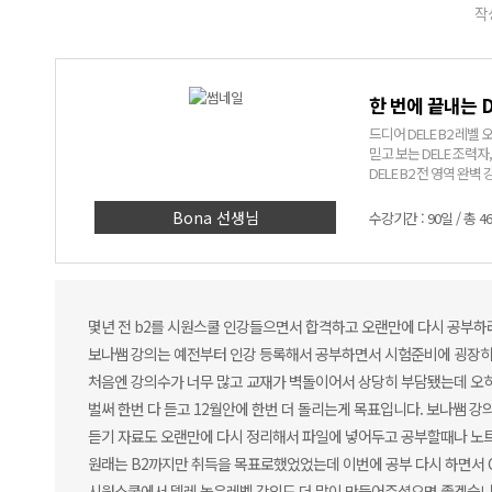
작성
한 번에 끝내는 D
드디어 DELE B2 레벨 
믿고 보는 DELE 조력자
DELE B2 전 영역 완벽 
Bona 선생님
수강기간 : 90일 / 총 4
몇년 전 b2를 시원스쿨 인강들으면서 합격하고 오랜만에 다시 공부하
보나쌤 강의는 예전부터 인강 등록해서 공부하면서 시험준비에 굉장히
처음엔 강의수가 너무 많고 교재가 벽돌이어서 상당히 부담됐는데 오히
벌써 한번 다 듣고 12월안에 한번 더 돌리는게 목표입니다. 보나쌤 
듣기 자료도 오랜만에 다시 정리해서 파일에 넣어두고 공부할때나 노
원래는 B2까지만 취득을 목표로했었었는데 이번에 공부 다시 하면서 
시원스쿨에서 델레 높은레벨 강의도 더 많이 만들어주셨으면 좋겠습니