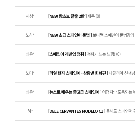
서성*
[NEW 왕초보 탈출 2탄 ]
제목 (0)
노하*
[NEW 초급 스페인어 문법 ]
보나쌤 스페인어 문법강의 솔
최윤*
[스페인어 레벨업 청취 ]
청취가 느는 느낌! (0)
노미*
[리얼 현지 스페인어 - 상황별 회화편 ]
나탈리아 선생님과
최윤*
[뉴스로 배우는 중고급 스페인어 ]
어렵지만 도움되는 뉴
혜*
[DELE CERVANTES MODELO C1 ]
올해도 스페인어 공