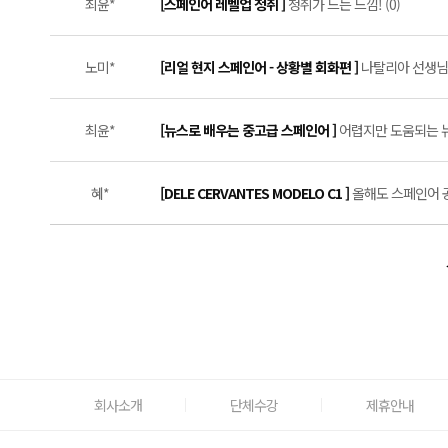
최윤*
[스페인어 레벨업 청취 ]
청취가 느는 느낌! (0)
노미*
[리얼 현지 스페인어 - 상황별 회화편 ]
나탈리아 선생님과
최윤*
[뉴스로 배우는 중고급 스페인어 ]
어렵지만 도움되는 뉴
혜*
[DELE CERVANTES MODELO C1 ]
올해도 스페인어 공
회사소개
단체수강
제휴안내