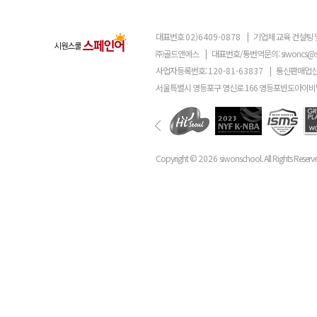
대표번호
02)6409-0878
|
기업체 교육 컨설팅 
㈜골드앤에스
|
대표번호/통번역문의:
siwoncs@
사업자등록번호:
120-81-63837
|
통신판매업신
서울특별시 영등포구 영신로 166 영등포반도아이비밸
Copyright ©
2026
siwonschool. All Rights Reserv