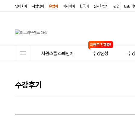
영어회화
시험영어
유럽어
아시아어
한국어
진짜학습지
편입
B2B·
사
시원스쿨 스페인어
수강신청
수
이
트
메
수강후기
뉴